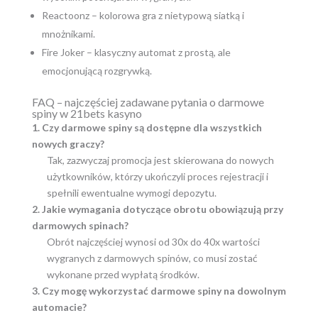
Reactoonz – kolorowa gra z nietypową siatką i
mnożnikami.
Fire Joker – klasyczny automat z prostą, ale
emocjonującą rozgrywką.
FAQ – najczęściej zadawane pytania o darmowe
spiny w 21bets kasyno
1. Czy darmowe spiny są dostępne dla wszystkich
nowych graczy?
Tak, zazwyczaj promocja jest skierowana do nowych
użytkowników, którzy ukończyli proces rejestracji i
spełnili ewentualne wymogi depozytu.
2. Jakie wymagania dotyczące obrotu obowiązują przy
darmowych spinach?
Obrót najczęściej wynosi od 30x do 40x wartości
wygranych z darmowych spinów, co musi zostać
wykonane przed wypłatą środków.
3. Czy mogę wykorzystać darmowe spiny na dowolnym
automacie?