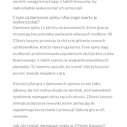
zwrócić uwagę korzystając z takich bonusów, by
maksymalnie wykorzystać ich potencjał.
Czym są darmowe spiny i dlaczego warto je
wykorzystać?
Darmowe spiny to obroty na automatach, które gracze
otrzymują bez potrzeby wpłacania własnych środków. W
21bets kasyno promocja ta dotyczy głównie nowych
użytkowników, którzy rejestrują konto. Free spiny dają
możliwość przetestowania popularnych slotów bez ryzyka
finansowego, a także szansę na wygranie prawdziwych
pieniędzy. To świetny sposób, by ocenić ofertę kasyna i
poczuć emocje związane z grą.
Korzyści płynące z darmowych spinów to nie tylko
zabawa, ale też realna okazja na zarobek, pod warunkiem
spełnienia wymagań dotyczących obrotu. 21bets kasyno
oferuje przejrzyste warunki, które zachęcają do
regularnego korzystania z promocji i dalszej gry w ich
serwisie.
Jak otrzymać darmowe spiny w 21bets kasyno?