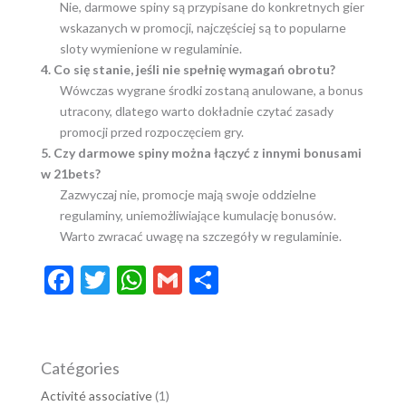
Nie, darmowe spiny są przypisane do konkretnych gier
wskazanych w promocji, najczęściej są to popularne
sloty wymienione w regulaminie.
4. Co się stanie, jeśli nie spełnię wymagań obrotu?
Wówczas wygrane środki zostaną anulowane, a bonus
utracony, dlatego warto dokładnie czytać zasady
promocji przed rozpoczęciem gry.
5. Czy darmowe spiny można łączyć z innymi bonusami
w 21bets?
Zazwyczaj nie, promocje mają swoje oddzielne
regulaminy, uniemożliwiające kumulację bonusów.
Warto zwracać uwagę na szczegóły w regulaminie.
F
T
W
G
P
ac
w
h
m
ar
e
itt
at
ai
ta
b
er
s
l
g
Catégories
o
A
er
Activité associative
(1)