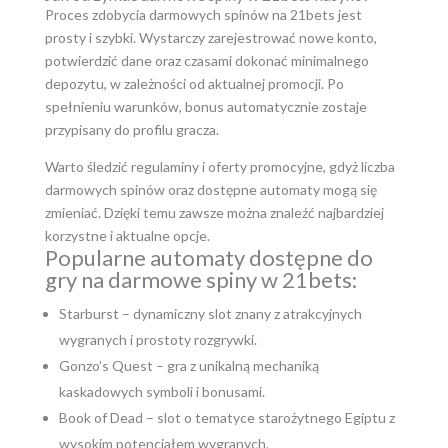
Proces zdobycia darmowych spinów na 21bets jest
prosty i szybki. Wystarczy zarejestrować nowe konto,
potwierdzić dane oraz czasami dokonać minimalnego
depozytu, w zależności od aktualnej promocji. Po
spełnieniu warunków, bonus automatycznie zostaje
przypisany do profilu gracza.
Warto śledzić regulaminy i oferty promocyjne, gdyż liczba
darmowych spinów oraz dostępne automaty mogą się
zmieniać. Dzięki temu zawsze można znaleźć najbardziej
korzystne i aktualne opcje.
Popularne automaty dostępne do
gry na darmowe spiny w 21bets:
Starburst – dynamiczny slot znany z atrakcyjnych
wygranych i prostoty rozgrywki.
Gonzo’s Quest – gra z unikalną mechaniką
kaskadowych symboli i bonusami.
Book of Dead – slot o tematyce starożytnego Egiptu z
wysokim potencjałem wygranych.