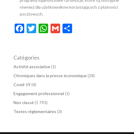
programy lojalnościowe i promocje, które są dostępne
również dla użytkowników korzystających z płatności
pocztowych.
F
T
W
G
P
ac
w
h
m
ar
e
itt
at
ai
ta
b
er
s
l
g
Catégories
o
A
er
Activité associative
(1)
o
p
Chroniques dans la presse économique
(28)
k
p
Covid-19
(4)
Engagement professionnel
(1)
Non classé
(1 793)
Textes réglementaires
(3)