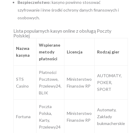
Bezpieczeństwo:
kasyno powinno stosować
szyfrowanie i inne środki ochrony danych finansowych i
osobowych.
Lista popularnych kasyn online z obsługą Poczty
Polskiej
Wspierane
Nazwa
metody
Licencja
Rodzaj gier
kasyna
płatności
Płatności
AUTOMATY,
STS
Pocztowe,
Ministerstwo
POKER,
Casino
Przelewy24,
Finansów RP
SPORT
BLIK
Poczta
Automaty,
Polska,
Ministerstwo
Fortuna
Zakłady
Karty,
Finansów RP
bukmacherskie
Przelewy24