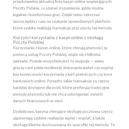
przedstawimy aktualną listę kasyn online wspierających
Poczty Polskie, co ułatwi zrozumienie, gdzie można
legalnie i komfortowo grać. Dzięki temu tekstowi
zaoszczędzisz czas na szukanie sprawdzonych platform,
które szybko realizują transakcje przy użyciu tej metody.
Korzyści korzystania z kasyn online z obsługą
Poczty Polskiej
Korzystanie z kasyn online, które oferują płatności za
pomocą usług Poczty Polskiej, wiąże się z kilkoma
zaletami. Przede wszystkim jest to wygoda — wielu
graczy ceni sobie możliwość dokonania wpłat czy wypłat
bez konieczności korzystania z kart płatniczych czy kont
bankowych online. Ponadto takie transakcje są często
bardziej dostępne dla osób, które preferują tradycyjne
metody płatności lub nie chcą udostępniać swoich
danych finansowych w sieci.
Dodatkowo, kasyna oferujące obsługę pocztową często
zapewniają szybkie realizacje wpłat i wypłat, a także
obsługę klienta dostosowaną do specyfiki tej metody. To