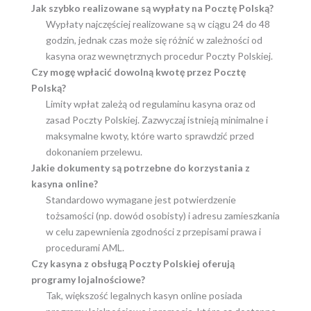
Jak szybko realizowane są wypłaty na Pocztę Polską?
Wypłaty najczęściej realizowane są w ciągu 24 do 48
godzin, jednak czas może się różnić w zależności od
kasyna oraz wewnętrznych procedur Poczty Polskiej.
Czy mogę wpłacić dowolną kwotę przez Pocztę
Polską?
Limity wpłat zależą od regulaminu kasyna oraz od
zasad Poczty Polskiej. Zazwyczaj istnieją minimalne i
maksymalne kwoty, które warto sprawdzić przed
dokonaniem przelewu.
Jakie dokumenty są potrzebne do korzystania z
kasyna online?
Standardowo wymagane jest potwierdzenie
tożsamości (np. dowód osobisty) i adresu zamieszkania
w celu zapewnienia zgodności z przepisami prawa i
procedurami AML.
Czy kasyna z obsługą Poczty Polskiej oferują
programy lojalnościowe?
Tak, większość legalnych kasyn online posiada