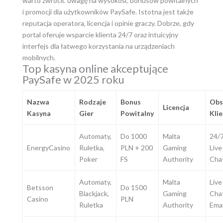
warto zwrócić uwagę na wysokość bonusów powitalnych
i promocji dla użytkowników PaySafe. Istotna jest także
reputacja operatora, licencja i opinie graczy. Dobrze, gdy
portal oferuje wsparcie klienta 24/7 oraz intuicyjny
interfejs dla łatwego korzystania na urządzeniach
mobilnych.
Top kasyna online akceptujące
PaySafe w 2025 roku
Nazwa
Rodzaje
Bonus
Obs
Licencja
Kasyna
Gier
Powitalny
Kli
Automaty,
Do 1000
Malta
24/
EnergyCasino
Ruletka,
PLN + 200
Gaming
Live
Poker
FS
Authority
Cha
Automaty,
Malta
Live
Betsson
Do 1500
Blackjack,
Gaming
Cha
Casino
PLN
Ruletka
Authority
Emai