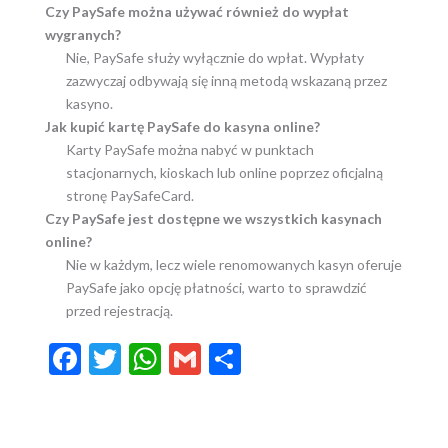
Czy PaySafe można używać również do wypłat
wygranych?
Nie, PaySafe służy wyłącznie do wpłat. Wypłaty
zazwyczaj odbywają się inną metodą wskazaną przez
kasyno.
Jak kupić kartę PaySafe do kasyna online?
Karty PaySafe można nabyć w punktach
stacjonarnych, kioskach lub online poprzez oficjalną
stronę PaySafeCard.
Czy PaySafe jest dostępne we wszystkich kasynach
online?
Nie w każdym, lecz wiele renomowanych kasyn oferuje
PaySafe jako opcję płatności, warto to sprawdzić
przed rejestracją.
F
T
W
G
P
ac
w
h
m
ar
e
itt
at
ai
ta