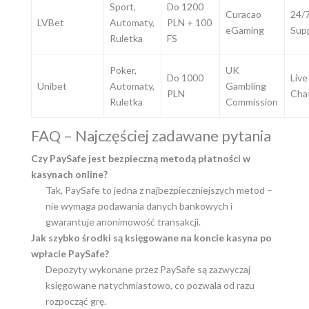
Sport,
Do 1200
Curacao
24/
LVBet
Automaty,
PLN + 100
eGaming
Sup
Ruletka
FS
Poker,
UK
Do 1000
Live
Unibet
Automaty,
Gambling
PLN
Cha
Ruletka
Commission
FAQ – Najczęściej zadawane pytania
Czy PaySafe jest bezpieczną metodą płatności w
kasynach online?
Tak, PaySafe to jedna z najbezpieczniejszych metod –
nie wymaga podawania danych bankowych i
gwarantuje anonimowość transakcji.
Jak szybko środki są księgowane na koncie kasyna po
wpłacie PaySafe?
Depozyty wykonane przez PaySafe są zazwyczaj
księgowane natychmiastowo, co pozwala od razu
rozpocząć grę.