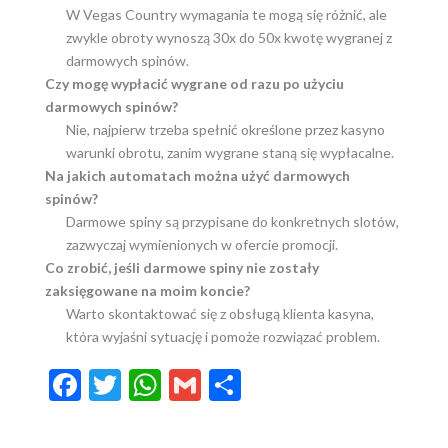
W Vegas Country wymagania te mogą się różnić, ale
zwykle obroty wynoszą 30x do 50x kwotę wygranej z
darmowych spinów.
Czy mogę wypłacić wygrane od razu po użyciu
darmowych spinów?
Nie, najpierw trzeba spełnić określone przez kasyno
warunki obrotu, zanim wygrane staną się wypłacalne.
Na jakich automatach można użyć darmowych
spinów?
Darmowe spiny są przypisane do konkretnych slotów,
zazwyczaj wymienionych w ofercie promocji.
Co zrobić, jeśli darmowe spiny nie zostały
zaksięgowane na moim koncie?
Warto skontaktować się z obsługą klienta kasyna,
która wyjaśni sytuację i pomoże rozwiązać problem.
F
T
W
G
P
ac
w
h
m
ar