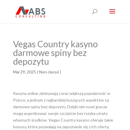
Vegas Country kasyno
darmowe spiny bez
depozytu
Mai 29, 2025
|
Non classé
|
Kasyna online zdobywają coraz większą popularność w
Polsce, a jednym z najbardziej kuszących aspektów są
darmowe spiny bez depozytu. Dzięki nim nowi gracze
mogą wypróbować swoje szczęście bez ryzyka utraty
własnych środków. Vegas Country kasyno oferuje takie
bonusy, które pozwalają na zapoznanie się z ich ofertą