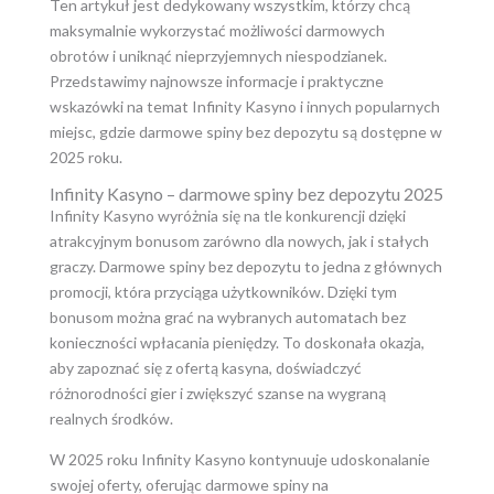
Ten artykuł jest dedykowany wszystkim, którzy chcą
maksymalnie wykorzystać możliwości darmowych
obrotów i uniknąć nieprzyjemnych niespodzianek.
Przedstawimy najnowsze informacje i praktyczne
wskazówki na temat Infinity Kasyno i innych popularnych
miejsc, gdzie darmowe spiny bez depozytu są dostępne w
2025 roku.
Infinity Kasyno – darmowe spiny bez depozytu 2025
Infinity Kasyno wyróżnia się na tle konkurencji dzięki
atrakcyjnym bonusom zarówno dla nowych, jak i stałych
graczy. Darmowe spiny bez depozytu to jedna z głównych
promocji, która przyciąga użytkowników. Dzięki tym
bonusom można grać na wybranych automatach bez
konieczności wpłacania pieniędzy. To doskonała okazja,
aby zapoznać się z ofertą kasyna, doświadczyć
różnorodności gier i zwiększyć szanse na wygraną
realnych środków.
W 2025 roku Infinity Kasyno kontynuuje udoskonalanie
swojej oferty, oferując darmowe spiny na