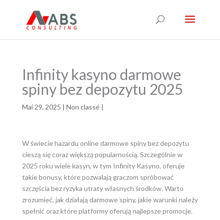
Infinity kasyno darmowe
spiny bez depozytu 2025
Mai 29, 2025
|
Non classé
|
W świecie hazardu online darmowe spiny bez depozytu
cieszą się coraz większą popularnością. Szczególnie w
2025 roku wiele kasyn, w tym Infinity Kasyno, oferuje
takie bonusy, które pozwalają graczom spróbować
szczęścia bez ryzyka utraty własnych środków. Warto
zrozumieć, jak działają darmowe spiny, jakie warunki należy
spełnić oraz które platformy oferują najlepsze promocje.