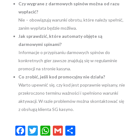
Czy wygrane z darmowych spinów można od razu
wypłacić?
Nie – obowiązują warunki obrotu, które należy spełnić,
zanim wypłata będzie możliwa.
Jak sprawdzić, które automaty objęte są
darmowymi spinami?
Informacje o przypisaniu darmowych spinów do
konkretnych gier zawsze znajdują się w regulaminie
promocji na stronie kasyna.
Co zrobić, jeśli kod promocyjny nie działa?
Warto upewnić się, czy kod jest poprawnie wpisany, nie
przekroczono terminu ważności i spełniono warunki
aktywacji. W razie problemów można skontaktować się
z obsługą klienta SG kasyno.
F
T
W
G
P