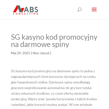
SG kasyno kod promocyjny
na darmowe spiny
Mai 29, 2025
|
Non classé
|
SG kasyno kod promocyjny na darmowe spiny to jedna z
najpopularniejszych form bonusów dostępnych na rynku
gier hazardowych online. Darmowe spiny umożliwiają
graczom wypróbowanie automatów do gry bez ryzyka
utraty własnych środków, co czyni ofertę niezwykle
atrakcyjną. Warto znać zasady korzystania z takich kodów
i wiedzieć, jakie korzyści można zyskać. W tym artykule