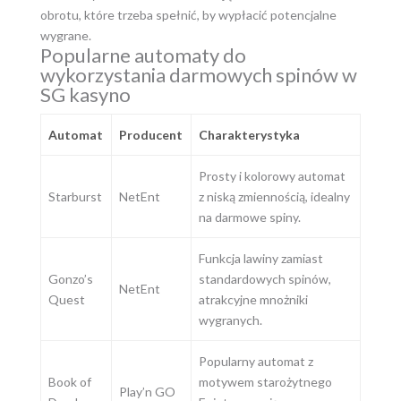
obrotu, które trzeba spełnić, by wypłacić potencjalne
wygrane.
Popularne automaty do
wykorzystania darmowych spinów w
SG kasyno
Automat
Producent
Charakterystyka
Prosty i kolorowy automat
Starburst
NetEnt
z niską zmiennością, idealny
na darmowe spiny.
Funkcja lawiny zamiast
Gonzo’s
standardowych spinów,
NetEnt
Quest
atrakcyjne mnożniki
wygranych.
Popularny automat z
Book of
motywem starożytnego
Play’n GO