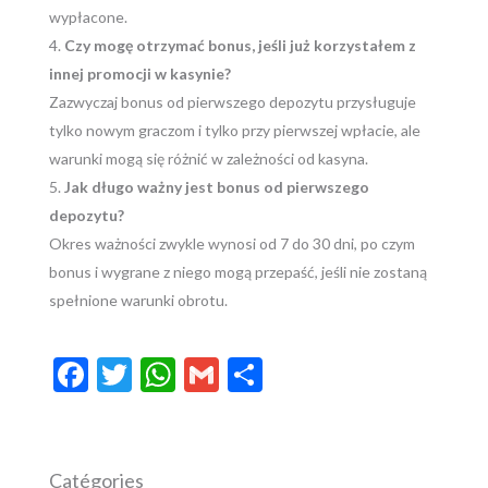
wypłacone.
Czy mogę otrzymać bonus, jeśli już korzystałem z
innej promocji w kasynie?
Zazwyczaj bonus od pierwszego depozytu przysługuje
tylko nowym graczom i tylko przy pierwszej wpłacie, ale
warunki mogą się różnić w zależności od kasyna.
Jak długo ważny jest bonus od pierwszego
depozytu?
Okres ważności zwykle wynosi od 7 do 30 dni, po czym
bonus i wygrane z niego mogą przepaść, jeśli nie zostaną
spełnione warunki obrotu.
F
T
W
G
P
ac
w
h
m
ar
e
itt
at
ai
ta
b
er
s
l
g
Catégories