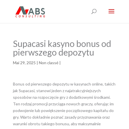
Supacasi kasyno bonus od
pierwszego depozytu
Mai 29, 2025
|
Non classé
|
Bonus od pierwszego depozytu w kasynach online, takich
jak Supacasi, stanowi jeden z najatrakcyjniejszych
sposobów na rozpoczęcie gry z dodatkowymi środkami.
Ten rodzaj promocji przyciąga nowych graczy, oferując im
podwojenie lub powiększenie początkowego kapitału do
gry. Warto dokładnie poznać zasady przyznawania oraz
warunki obrotu takiego bonusu, aby maksymalnie