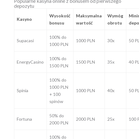
Popularne kasyna online z bonusem od pierwszego
depozytu
Wysokość
Maksymalna
Wymóg
Mini
Kasyno
bonusu
wartość
obrotu
depo
100% do
Supacasi
1000 PLN
30x
50 P
1000 PLN
100% do
EnergyCasino
1500 PLN
35x
40 P
1500 PLN
100% do
1000 PLN
Spinia
1000 PLN
40x
50 P
+ 100
spinów
50% do
Fortuna
2000 PLN
25x
100 
2000 PLN
100% do