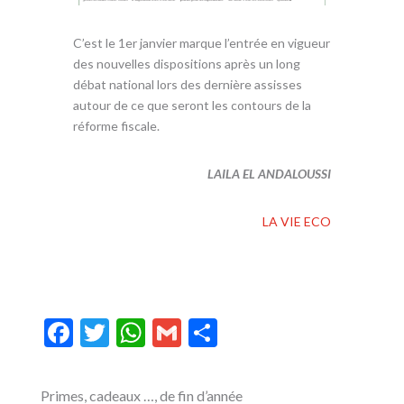
C’est le 1er janvier marque l’entrée en vigueur
des nouvelles dispositions après un long
débat national lors des dernière assisses
autour de ce que seront les contours de la
réforme fiscale.
LAILA EL ANDALOUSSI
LA VIE ECO
F
T
W
G
P
ac
w
h
m
ar
e
itt
at
ai
ta
Primes, cadeaux …, de fin d’année