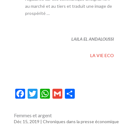
au marché et au tiers et traduit une image de
prospérité …
LAILA EL ANDALOUSSI
LA VIE ECO
F
T
W
G
P
ac
w
h
m
ar
e
itt
at
ai
ta
Femmes et argent
b
er
s
l
g
Déc 15, 2019
|
Chroniques dans la presse économique
o
A
er