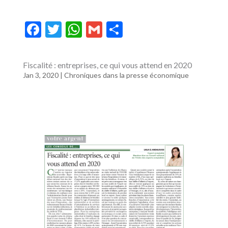
F
T
W
G
P
ac
w
h
m
ar
e
itt
at
ai
ta
Fiscalité : entreprises, ce qui vous attend en 2020
b
er
s
l
g
Jan 3, 2020
|
Chroniques dans la presse économique
o
A
er
o
p
k
p