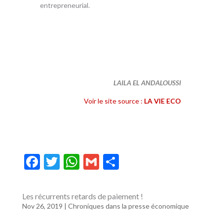
entrepreneurial.
LAILA EL ANDALOUSSI
Voir le site source :
LA VIE ECO
F
T
W
G
P
ac
w
h
m
ar
e
itt
at
ai
ta
Les récurrents retards de paiement !
b
er
s
l
g
Nov 26, 2019
|
Chroniques dans la presse économique