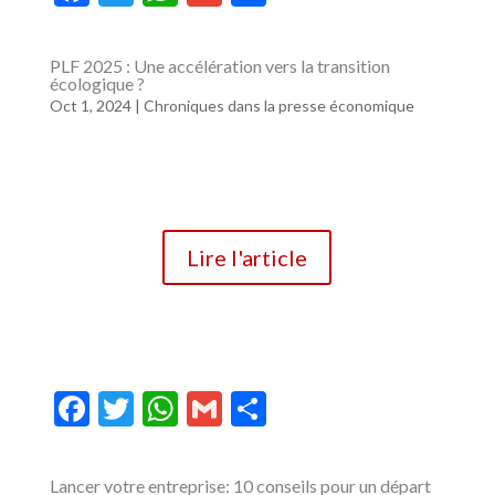
ac
w
h
m
ar
e
itt
at
ai
ta
PLF 2025 : Une accélération vers la transition
écologique ?
b
er
s
l
g
Oct 1, 2024
|
Chroniques dans la presse économique
o
A
er
o
p
k
p
Lire l'article
F
T
W
G
P
ac
w
h
m
ar
e
itt
at
ai
ta
Lancer votre entreprise: 10 conseils pour un départ