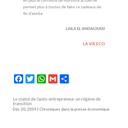
en plus le contexte de morosité actuel ne
permet plus à toutes de faire ce cadeaux de
fin d’année
LAILA EL ANDALOUSSI
LA VIE ECO
F
T
W
G
P
ac
w
h
m
ar
e
itt
at
ai
ta
Le statut de l’auto-entrepreneur, un régime de
transition
b
er
s
l
g
Déc 20, 2019
|
Chroniques dans la presse économique
o
A
er
o
p