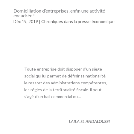
e
itt
at
ai
ta
Domiciliation d’entreprises, enfin une activité
encadrée !
b
er
s
l
g
Déc 19, 2019
|
Chroniques dans la presse économique
o
A
er
o
p
k
p
Toute entreprise doit disposer d’un siège
social qui lui permet de définir sa nationalité,
le ressort des administrations compétentes,
les régles de la territorialité fiscale. il peut
s’agir d’un bail commercial ou…
LAILA EL ANDALOUSSI