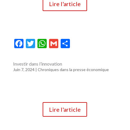
Lire l'article
F
T
W
G
P
ac
w
h
m
ar
e
itt
at
ai
ta
Investir dans l’innovation
b
er
s
l
g
Juin 7, 2024
|
Chroniques dans la presse économique
o
A
er
o
p
k
p
Lire l'article