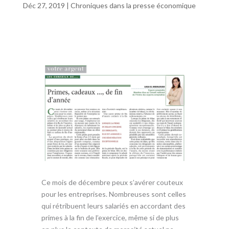
b
er
s
l
g
Déc 27, 2019
|
Chroniques dans la presse économique
o
A
er
o
p
k
p
Ce mois de décembre peux s’avérer couteux
pour les entreprises. Nombreuses sont celles
qui rétribuent leurs salariés en accordant des
primes à la fin de l’exercice, même si de plus