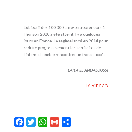
k
p
L’objectif des 100 000 auto-entrepreneurs à
l’horizon 2020 a été atteint il y a quelques
jours en France, Le régime lancé en 2014 pour
réduire progressivement les territoires de
l’informel semble rencontrer un franc succès
LAILA EL ANDALOUSSI
LA VIE ECO
F
T
W
G
P
ac
w
h
m
ar