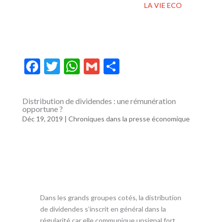
LA VIE ECO
F
T
W
G
P
ac
w
h
m
ar
e
itt
at
ai
ta
Distribution de dividendes : une rémunération
opportune ?
b
er
s
l
g
Déc 19, 2019
|
Chroniques dans la presse économique
o
A
er
o
p
k
p
Dans les grands groupes cotés, la distribution
de dividendes s’inscrit en général dans la
régularité car elle communique unsignal fort