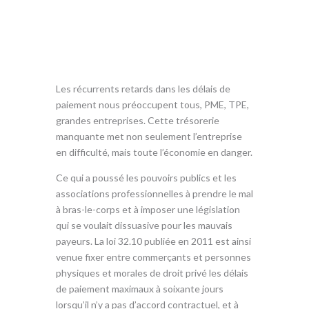
o
A
er
o
p
k
p
Les récurrents retards dans les délais de
paiement nous préoccupent tous, PME, TPE,
grandes entreprises. Cette trésorerie
manquante met non seulement l’entreprise
en difficulté, mais toute l’économie en danger.
Ce qui a poussé les pouvoirs publics et les
associations professionnelles à prendre le mal
à bras-le-corps et à imposer une législation
qui se voulait dissuasive pour les mauvais
payeurs. La loi 32.10 publiée en 2011 est ainsi
venue fixer entre commerçants et personnes
physiques et morales de droit privé les délais
de paiement maximaux à soixante jours
lorsqu’il n’y a pas d’accord contractuel, et à