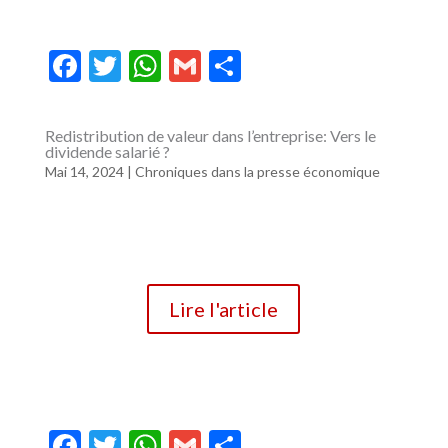
F
T
W
G
P
ac
w
h
m
ar
e
itt
at
ai
ta
Redistribution de valeur dans l’entreprise: Vers le
dividende salarié ?
b
er
s
l
g
Mai 14, 2024
|
Chroniques dans la presse économique
o
A
er
o
p
k
p
Lire l'article
F
T
W
G
P