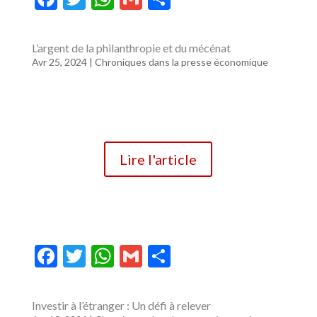
ac
w
h
m
ar
e
itt
at
ai
ta
L’argent de la philanthropie et du mécénat
b
er
s
l
g
Avr 25, 2024
|
Chroniques dans la presse économique
o
A
er
o
p
k
p
Lire l'article
F
T
W
G
P
ac
w
h
m
ar
e
itt
at
ai
ta
Investir à l’étranger : Un défi à relever