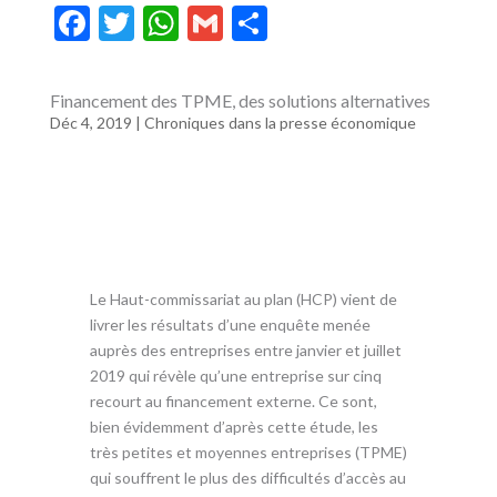
F
T
W
G
P
ac
w
h
m
ar
e
itt
at
ai
ta
Financement des TPME, des solutions alternatives
b
er
s
l
g
Déc 4, 2019
|
Chroniques dans la presse économique
o
A
er
o
p
k
p
Le Haut-commissariat au plan (HCP) vient de
livrer les résultats d’une enquête menée
auprès des entreprises entre janvier et juillet
2019 qui révèle qu’une entreprise sur cinq
recourt au financement externe. Ce sont,
bien évidemment d’après cette étude, les
très petites et moyennes entreprises (TPME)
qui souffrent le plus des difficultés d’accès au