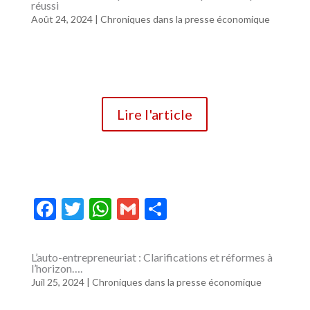
réussi
b
er
s
l
g
Août 24, 2024
|
Chroniques dans la presse économique
o
A
er
o
p
k
p
Lire l'article
F
T
W
G
P
ac
w
h
m
ar
e
itt
at
ai
ta
L’auto-entrepreneuriat : Clarifications et réformes à
l’horizon….
b
er
s
l
g
Juil 25, 2024
|
Chroniques dans la presse économique
o
A
er