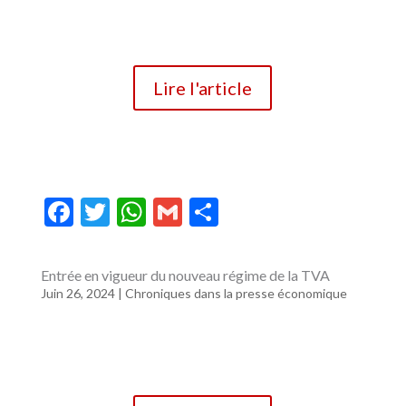
o
p
k
p
Lire l'article
F
T
W
G
P
ac
w
h
m
ar
e
itt
at
ai
ta
Entrée en vigueur du nouveau régime de la TVA
b
er
s
l
g
Juin 26, 2024
|
Chroniques dans la presse économique
o
A
er
o
p
k
p