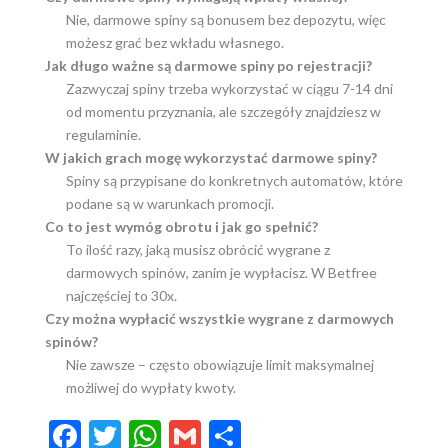
Nie, darmowe spiny są bonusem bez depozytu, więc
możesz grać bez wkładu własnego.
Jak długo ważne są darmowe spiny po rejestracji?
Zazwyczaj spiny trzeba wykorzystać w ciągu 7-14 dni
od momentu przyznania, ale szczegóły znajdziesz w
regulaminie.
W jakich grach mogę wykorzystać darmowe spiny?
Spiny są przypisane do konkretnych automatów, które
podane są w warunkach promocji.
Co to jest wymóg obrotu i jak go spełnić?
To ilość razy, jaką musisz obrócić wygrane z
darmowych spinów, zanim je wypłacisz. W Betfree
najczęściej to 30x.
Czy można wypłacić wszystkie wygrane z darmowych
spinów?
Nie zawsze – często obowiązuje limit maksymalnej
możliwej do wypłaty kwoty.
F
T
W
G
P