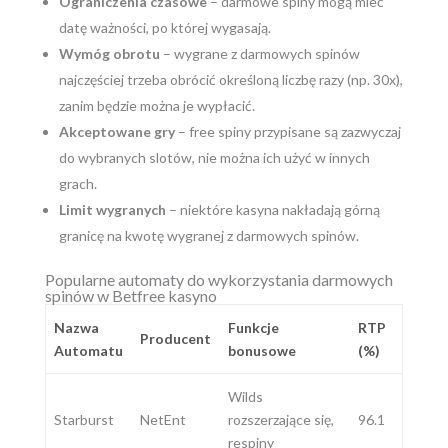
Ograniczenia czasowe
– darmowe spiny mogą mieć
datę ważności, po której wygasają.
Wymóg obrotu
– wygrane z darmowych spinów
najczęściej trzeba obrócić określoną liczbę razy (np. 30x),
zanim będzie można je wypłacić.
Akceptowane gry
– free spiny przypisane są zazwyczaj
do wybranych slotów, nie można ich użyć w innych
grach.
Limit wygranych
– niektóre kasyna nakładają górną
granicę na kwotę wygranej z darmowych spinów.
Popularne automaty do wykorzystania darmowych
spinów w Betfree kasyno
Nazwa
Funkcje
RTP
Producent
Automatu
bonusowe
(%)
Wilds
Starburst
NetEnt
rozszerzające się,
96.1
respiny