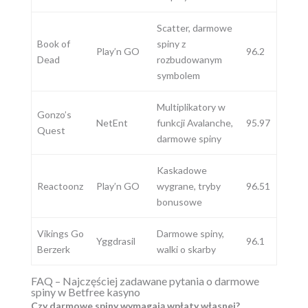
Scatter, darmowe
Book of
spiny z
Play’n GO
96.2
Dead
rozbudowanym
symbolem
Multiplikatory w
Gonzo’s
NetEnt
funkcji Avalanche,
95.97
Quest
darmowe spiny
Kaskadowe
Reactoonz
Play’n GO
wygrane, tryby
96.51
bonusowe
Vikings Go
Darmowe spiny,
Yggdrasil
96.1
Berzerk
walki o skarby
FAQ – Najczęściej zadawane pytania o darmowe
spiny w Betfree kasyno
Czy darmowe spiny wymagają wpłaty własnej?