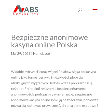
Bezpieczne anonimowe
kasyna online Polska
Mai 29, 2025
|
Non classé
|
W dobie cyfryzacji coraz więcej Polaków sięga po kasyna
online jako formę rozrywki i możliwości zdobycia
atrakcyjnych wygranych. Jednak wraz z popularnością
rośnie też niepokój związany z bezpieczeństwem i
anonimowością podczas gry w internecie. Bezpieczne
anonimowe kasyna online zyskują na znaczeniu, ponieważ
pozwalają zachować prywatność, chronią dane osobowe i