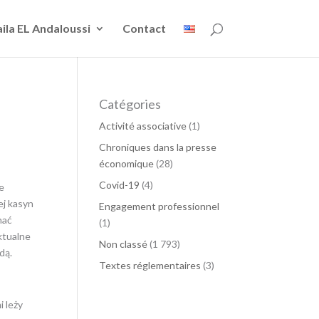
ila EL Andaloussi
Contact
Catégories
Activité associative
(1)
Chroniques dans la presse
économique
(28)
Covid-19
(4)
ne
ej kasyn
Engagement professionnel
nać
(1)
ktualne
Non classé
(1 793)
dą.
Textes réglementaires
(3)
i leży