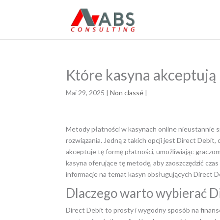
Które kasyna akceptują 
Mai 29, 2025
|
Non classé
|
Metody płatności w kasynach online nieustannie się
rozwiązania. Jedną z takich opcji jest Direct Debi
akceptuje tę formę płatności, umożliwiając grac
kasyna oferujące tę metodę, aby zaoszczędzić cza
informacje na temat kasyn obsługujących Direct D
Dlaczego warto wybierać Di
Direct Debit to prosty i wygodny sposób na finans