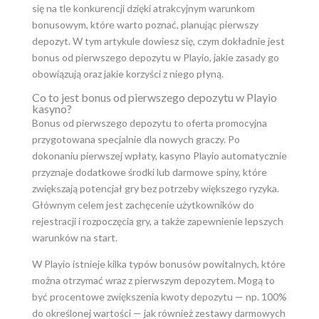
się na tle konkurencji dzięki atrakcyjnym warunkom
bonusowym, które warto poznać, planując pierwszy
depozyt. W tym artykule dowiesz się, czym dokładnie jest
bonus od pierwszego depozytu w Playio, jakie zasady go
obowiązują oraz jakie korzyści z niego płyną.
Co to jest bonus od pierwszego depozytu w Playio
kasyno?
Bonus od pierwszego depozytu to oferta promocyjna
przygotowana specjalnie dla nowych graczy. Po
dokonaniu pierwszej wpłaty, kasyno Playio automatycznie
przyznaje dodatkowe środki lub darmowe spiny, które
zwiększają potencjał gry bez potrzeby większego ryzyka.
Głównym celem jest zachęcenie użytkowników do
rejestracji i rozpoczęcia gry, a także zapewnienie lepszych
warunków na start.
W Playio istnieje kilka typów bonusów powitalnych, które
można otrzymać wraz z pierwszym depozytem. Mogą to
być procentowe zwiększenia kwoty depozytu — np. 100%
do określonej wartości — jak również zestawy darmowych