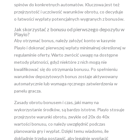
spinów do konkretnych automatów. Kluczowa jest też
przejrzystość i uczciwość warunków obrotu, co decyduje
o łatwości wypłaty potencjalnych wygranych z bonusów.
Jak skorzystać z bonusu od pierwszego depozytu w
Playio?
Aby otrzymać bonus, należy założyć konto w kasynie
Playio i dokonać pierwszej wpłaty minimalnej określonej w
regulaminie oferty. Warto zwrócić uwagę na dostępne
metody płatności, gdyż niektóre z nich mogą nie
kwalifikować się do otrzymania bonusu. Po spełnieniu
warunków depozytowych bonus zostaje aktywowany
automatycznie lub wymaga ręcznego zatwierdzenia w
panelu gracza.
Zasady obrotu bonusem i czas, jaki mamy na
wykorzystanie środków, są bardzo istotne. Playio stosuje
przejrzyste warunki obrotu, zwykle od 20x do 40x
wartości bonusu, co należy uwzględnić podczas
planowania gry i wypłat. Dzięki temu wiadomo, ile
dokładnie trzeba postawić, aby legalnie wypłacić