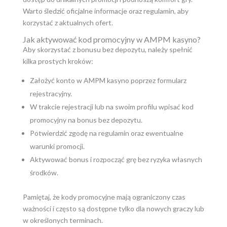
Warto śledzić oficjalne informacje oraz regulamin, aby
korzystać z aktualnych ofert.
Jak aktywować kod promocyjny w AMPM kasyno?
Aby skorzystać z bonusu bez depozytu, należy spełnić
kilka prostych kroków:
Założyć konto w AMPM kasyno poprzez formularz
rejestracyjny.
W trakcie rejestracji lub na swoim profilu wpisać kod
promocyjny na bonus bez depozytu.
Potwierdzić zgodę na regulamin oraz ewentualne
warunki promocji.
Aktywować bonus i rozpocząć grę bez ryzyka własnych
środków.
Pamiętaj, że kody promocyjne mają ograniczony czas
ważności i często są dostępne tylko dla nowych graczy lub
w określonych terminach.