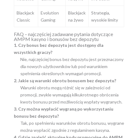
Blackjack
Evolution
Blackjack
Strategia,
Classic
Gaming
na żywo
wysokie limity
FAQ – najczęściej zadawane pytania dotyczące
AMPM kasyno i bonusów bez depozytu
1. Czy bonus bez depozytu jest dostępny dla
wszystkich graczy?
Nie, najczęściej bonus bez depozytu jest przeznaczony
dla nowych użytkowników lub pod warunkiem
spełnienia określonych wymagań promocji.
2. Jakie są warunki obrotu bonusem bez depozytu?
Warunki obrotu mogą różnić się w zależności od
promocji, zwykle wymagają kilkukrotnego obrócenia
kwoty bonusu przed możliwością wypłaty wygranych.
3. Czy można wypłacić wygraną po wykorzystaniu
bonusu bez depozytu?
Tak, po spełnieniu warunków obrotu bonusu, wygrane
można wypłacić zgodnie z regulaminem kasyna.
4. Gdzie znaleźć aktualne kody promocyjne do AMPM