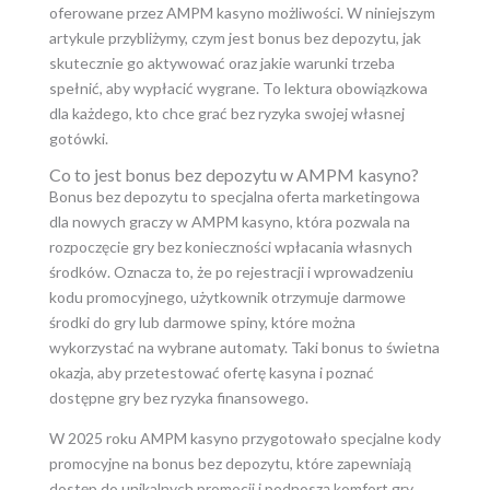
oferowane przez AMPM kasyno możliwości. W niniejszym
artykule przybliżymy, czym jest bonus bez depozytu, jak
skutecznie go aktywować oraz jakie warunki trzeba
spełnić, aby wypłacić wygrane. To lektura obowiązkowa
dla każdego, kto chce grać bez ryzyka swojej własnej
gotówki.
Co to jest bonus bez depozytu w AMPM kasyno?
Bonus bez depozytu to specjalna oferta marketingowa
dla nowych graczy w AMPM kasyno, która pozwala na
rozpoczęcie gry bez konieczności wpłacania własnych
środków. Oznacza to, że po rejestracji i wprowadzeniu
kodu promocyjnego, użytkownik otrzymuje darmowe
środki do gry lub darmowe spiny, które można
wykorzystać na wybrane automaty. Taki bonus to świetna
okazja, aby przetestować ofertę kasyna i poznać
dostępne gry bez ryzyka finansowego.
W 2025 roku AMPM kasyno przygotowało specjalne kody
promocyjne na bonus bez depozytu, które zapewniają
dostęp do unikalnych promocji i podnoszą komfort gry.