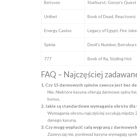
Betsson
Starburst, Gonzo’s Quest
Unibet
Book of Dead, Reactoonz
Energy Casino
Legacy of Egypt, Fire Joke
Spinia
Devil’s Number, Berryburs
777
Book of Ra, Sizzling Hot
FAQ – Najczęściej zadawan
1. Czy 15 darmowych spinów zawsze jest bez d
Nie. Niektóre kasyna oferują darmowe spiny b
bonus.
2. Jakie są standardowe wymagania obrotu dl
Wymagania obrotu najczęściej oscylują między 
danego kasyna.
3. Czy mogę wypłacić całą wygraną z darmowyc
Zazwyczaj nie, ponieważ kasyna wymagają speł