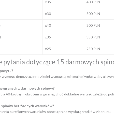
x35
400 PLN
x30
500 PLN
r
x40
300 PLN
t
x35
350 PLN
x25
250 PLN
e pytania dotyczące 15 darmowych spi
epozytu?
ez wymogu depozytu, inne z kolei wymagają minimalnej wpłaty, aby akty
a wygranych z darmowych spinów?
25 a 40-krotnym obrotem wygranej, choć dokładne warunki zależą od poli
h spinów bez żadnych warunków?
nienia określonych warunków obrotu przed wypłatą środków z bonusu.