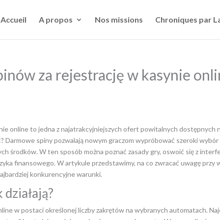
Accueil
A propos
Nos missions
Chroniques par La
nów za rejestrację w kasynie onl
e online to jedna z najatrakcyjniejszych ofert powitalnych dostępnych 
ać? Darmowe spiny pozwalają nowym graczom wypróbować szeroki wybór
h środków. W ten sposób można poznać zasady gry, oswoić się z interf
yzyka finansowego. W artykule przedstawimy, na co zwracać uwagę przy
najbardziej konkurencyjne warunki.
 działają?
line w postaci określonej liczby zakrętów na wybranych automatach. Naj