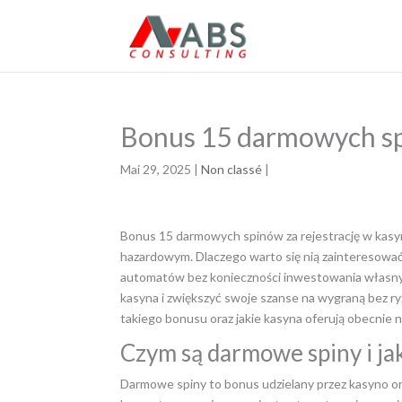
Bonus 15 darmowych spi
Mai 29, 2025
|
Non classé
|
Bonus 15 darmowych spinów za rejestrację w kasyni
hazardowym. Dlaczego warto się nią zainteresow
automatów bez konieczności inwestowania własnyc
kasyna i zwiększyć swoje szanse na wygraną bez r
takiego bonusu oraz jakie kasyna oferują obecnie 
Czym są darmowe spiny i jak
Darmowe spiny to bonus udzielany przez kasyno on