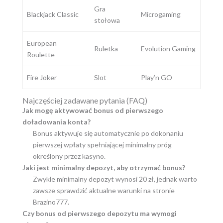
Gra
Blackjack Classic
Microgaming
stołowa
European
Ruletka
Evolution Gaming
Roulette
Fire Joker
Slot
Play’n GO
Najczęściej zadawane pytania (FAQ)
Jak mogę aktywować bonus od pierwszego
doładowania konta?
Bonus aktywuje się automatycznie po dokonaniu
pierwszej wpłaty spełniającej minimalny próg
określony przez kasyno.
Jaki jest minimalny depozyt, aby otrzymać bonus?
Zwykle minimalny depozyt wynosi 20 zł, jednak warto
zawsze sprawdzić aktualne warunki na stronie
Brazino777.
Czy bonus od pierwszego depozytu ma wymogi