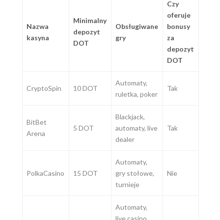
Czy
oferuje
Minimalny
Nazwa
Obsługiwane
bonusy
depozyt
kasyna
gry
za
DOT
depozyt
DOT
Automaty,
CryptoSpin
10 DOT
Tak
ruletka, poker
Blackjack,
BitBet
5 DOT
automaty, live
Tak
Arena
dealer
Automaty,
PolkaCasino
15 DOT
gry stołowe,
Nie
turnieje
Automaty,
live casino,