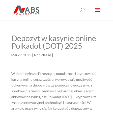
Depozyt w kasynie online
Polkadot (DOT) 2025
Mai 29, 2025
|
Non classé
|
W dobie cyfryzacji i rosnącej popularności kryptowalut,
kasyna online coraz częściej wprowadzają możliwość
dokonywania depozytów za pomocą nowoczesnych
środków płatności. Jednym z najbardziej obiecujących
aktywów na rynku jest Polkadot (DOT) – kryptowaluta
znana z innowacyjnej technologii i elastyczności. W
artykule przyjrzymy się, jak korzystać z depozytów w