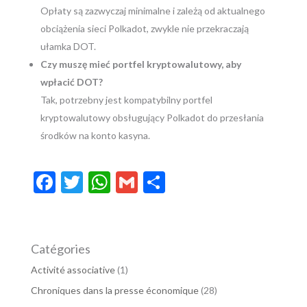
Opłaty są zazwyczaj minimalne i zależą od aktualnego
obciążenia sieci Polkadot, zwykle nie przekraczają
ułamka DOT.
Czy muszę mieć portfel kryptowalutowy, aby
wpłacić DOT?
Tak, potrzebny jest kompatybilny portfel
kryptowalutowy obsługujący Polkadot do przesłania
środków na konto kasyna.
F
T
W
G
P
ac
w
h
m
ar
e
itt
at
ai
ta
b
er
s
l
g
Catégories
o
A
er
Activité associative
(1)
o
p
Chroniques dans la presse économique
(28)