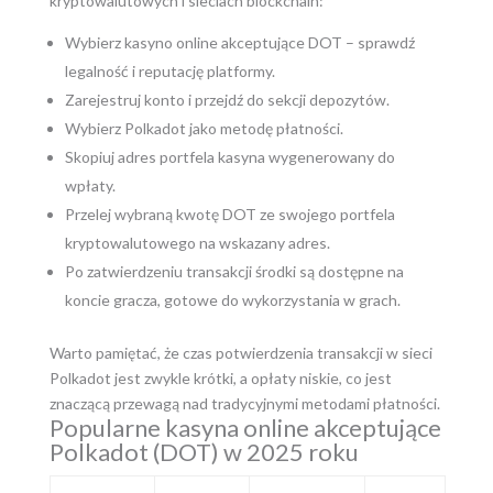
kryptowalutowych i sieciach blockchain:
Wybierz kasyno online akceptujące DOT – sprawdź
legalność i reputację platformy.
Zarejestruj konto i przejdź do sekcji depozytów.
Wybierz Polkadot jako metodę płatności.
Skopiuj adres portfela kasyna wygenerowany do
wpłaty.
Przelej wybraną kwotę DOT ze swojego portfela
kryptowalutowego na wskazany adres.
Po zatwierdzeniu transakcji środki są dostępne na
koncie gracza, gotowe do wykorzystania w grach.
Warto pamiętać, że czas potwierdzenia transakcji w sieci
Polkadot jest zwykle krótki, a opłaty niskie, co jest
znaczącą przewagą nad tradycyjnymi metodami płatności.
Popularne kasyna online akceptujące
Polkadot (DOT) w 2025 roku