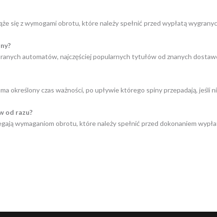
e się z wymogami obrotu, które należy spełnić przed wypłatą wygranyc
iny?
branych automatów, najczęściej popularnych tytułów od znanych dosta
 określony czas ważności, po upływie którego spiny przepadają, jeśli n
w od razu?
gają wymaganiom obrotu, które należy spełnić przed dokonaniem wypła