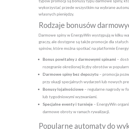
typów promocji są bonusy typu darmowe spiny, kt
wykorzystać przede wszystkim na wybrane automat
własnych pieniędzy.
Rodzaje bonusów darmowy
Darmowe spiny w EnergyWin występują w kilku war
graczy, ale dostępne są także promocje dla stały
spinów, które można spotkać na platformie Energ
Bonus powitalny z darmowymi spinami
– dostę
rozegranie określonej liczby obrotów w popular
Darmowe spiny bez depozytu
– promocja pozw
przy okazji specjalnych wydarzeń lub nowych pre
Bonusy lojalnościowe
– regularne nagrody w f
lub tygodniowymi wyzwaniami.
Specjalne eventy i turnieje
– EnergyWin organi
darmowe obroty w ramach rywalizacji.
Popularne automaty do wy