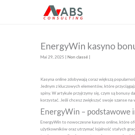
EnergyWin kasyno bon
Mai 29, 2025
|
Non classé
|
Kasyna online zdobywają coraz większą popularność
Jednym z kluczowych elementów, które przyciągaj
spiny. W artykule przyjrzymy się, czym są bonusy da
korzystać. Jeśli chcesz zwiększyć swoje szanse na 
EnergyWin – podstawowe i
EnergyWin to nowoczesne kasyno online, które o
użytkowników oraz utrzymać lojalność stałych gra