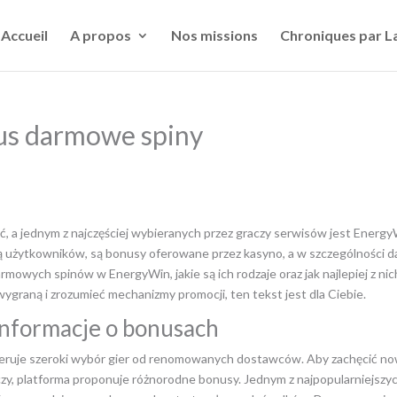
Accueil
A propos
Nos missions
Chroniques par La
us darmowe spiny
, a jednym z najczęściej wybieranych przez graczy serwisów jest Energy
ą użytkowników, są bonusy oferowane przez kasyno, a w szczególności
rmowych spinów w EnergyWin, jakie są ich rodzaje oraz jak najlepiej z nic
wygraną i zrozumieć mechanizmy promocji, ten tekst jest dla Ciebie.
nformacje o bonusach
feruje szeroki wybór gier od renomowanych dostawców. Aby zachęcić n
czy, platforma proponuje różnorodne bonusy. Jednym z najpopularniejszy