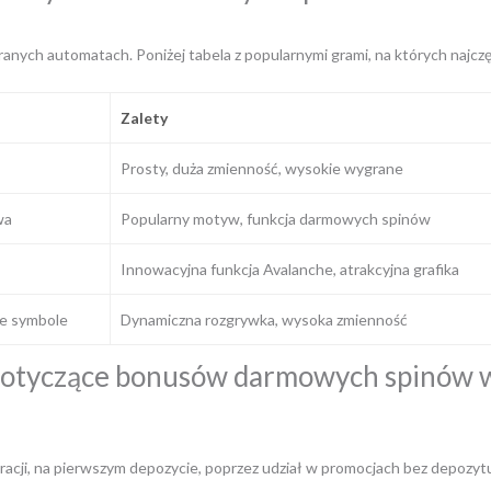
ych automatach. Poniżej tabela z popularnymi grami, na których najczę
Zalety
Prosty, duża zmienność, wysokie wygrane
wa
Popularny motyw, funkcja darmowych spinów
Innowacyjna funkcja Avalanche, atrakcyjna grafika
e symbole
Dynamiczna rozgrywka, wysoka zmienność
 dotyczące bonusów darmowych spinów 
acji, na pierwszym depozycie, poprzez udział w promocjach bez depozyt