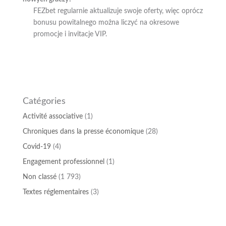
FEZbet regularnie aktualizuje swoje oferty, więc oprócz
bonusu powitalnego można liczyć na okresowe
promocje i invitacje VIP.
Catégories
Activité associative
(1)
Chroniques dans la presse économique
(28)
Covid-19
(4)
Engagement professionnel
(1)
Non classé
(1 793)
Textes réglementaires
(3)