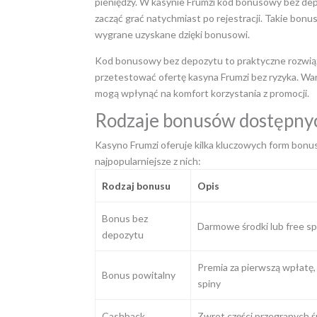
pieniędzy. W kasynie Frumzi kod bonusowy bez dep
zacząć grać natychmiast po rejestracji. Takie bonu
wygrane uzyskane dzięki bonusowi.
Kod bonusowy bez depozytu to praktyczne rozwiąza
przetestować ofertę kasyna Frumzi bez ryzyka. Wa
mogą wpłynąć na komfort korzystania z promocji.
Rodzaje bonusów dostępnyc
Kasyno Frumzi oferuje kilka kluczowych form bonu
najpopularniejsze z nich:
Rodzaj bonusu
Opis
Bonus bez
Darmowe środki lub free sp
depozytu
Premia za pierwszą wpłatę,
Bonus powitalny
spiny
Cashback
Zwrot części przegranych 