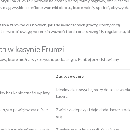
ozytu na 2025 rok pozwala na dostęp do tej formy nagrody, dzięki czem
sy mają zwykle określone warunki obrotu, które należy spełnić, aby wypła
nie zarówno dla nowych, jak i doświadczonych graczy, którzy chcą
rto zwrócić uwagę na termin ważności kodu oraz szczegóły regulaminu, k
h w kasynie Frumzi
sów, które można wykorzystać podczas gry. Poniżej przedstawiamy
Zastosowanie
Idealny dla nowych graczy do testowania
iny bez konieczności wpłaty
kasyna
 często powiększona o free
Zwiększa depozyt i daje dodatkowe środk
grę
środków w określonym czasie
Zmniejsza ryzyko przy dłuższej grze