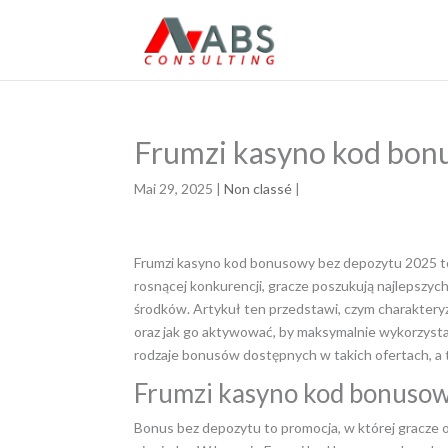
Frumzi kasyno kod bon
Mai 29, 2025
|
Non classé
|
Frumzi kasyno kod bonusowy bez depozytu 2025 to 
rosnącej konkurencji, gracze poszukują najlepszyc
środków. Artykuł ten przedstawi, czym charakteryz
oraz jak go aktywować, by maksymalnie wykorzyst
rodzaje bonusów dostępnych w takich ofertach, a
Frumzi kasyno kod bonusowy 
Bonus bez depozytu to promocja, w której gracze 