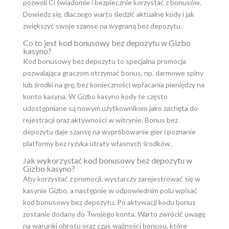
pozwoli Ci świadomie i bezpiecznie korzystać z bonusów.
Dowiedz się, dlaczego warto śledzić aktualne kody i jak
zwiększyć swoje szanse na wygraną bez depozytu.
Co to jest kod bonusowy bez depozytu w Gizbo
kasyno?
Kod bonusowy bez depozytu to specjalna promocja
pozwalająca graczom otrzymać bonus, np. darmowe spiny
lub środki na grę, bez konieczności wpłacania pieniędzy na
konto kasyna. W Gizbo kasyno kody te często
udostępniane są nowym użytkownikom jako zachęta do
rejestracji oraz aktywności w witrynie. Bonus bez
depozytu daje szansę na wypróbowanie gier i poznanie
platformy bez ryzyka utraty własnych środków.
Jak wykorzystać kod bonusowy bez depozytu w
Gizbo kasyno?
Aby korzystać z promocji, wystarczy zarejestrować się w
kasynie Gizbo, a następnie w odpowiednim polu wpisać
kod bonusowy bez depozytu. Po aktywacji kodu bonus
zostanie dodany do Twojego konta. Warto zwrócić uwagę
na warunki obrotu oraz czas ważności bonusu, które