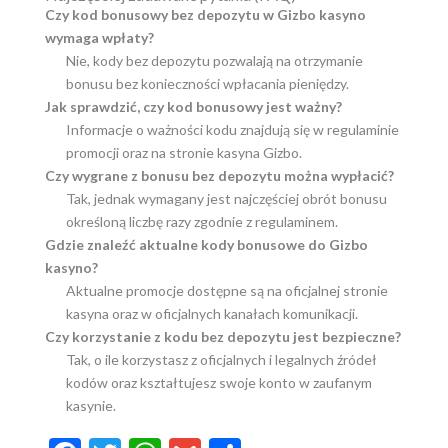
Czy kod bonusowy bez depozytu w Gizbo kasyno
wymaga wpłaty?
Nie, kody bez depozytu pozwalają na otrzymanie
bonusu bez konieczności wpłacania pieniędzy.
Jak sprawdzić, czy kod bonusowy jest ważny?
Informacje o ważności kodu znajdują się w regulaminie
promocji oraz na stronie kasyna Gizbo.
Czy wygrane z bonusu bez depozytu można wypłacić?
Tak, jednak wymagany jest najczęściej obrót bonusu
określoną liczbę razy zgodnie z regulaminem.
Gdzie znaleźć aktualne kody bonusowe do Gizbo
kasyno?
Aktualne promocje dostępne są na oficjalnej stronie
kasyna oraz w oficjalnych kanałach komunikacji.
Czy korzystanie z kodu bez depozytu jest bezpieczne?
Tak, o ile korzystasz z oficjalnych i legalnych źródeł
kodów oraz kształtujesz swoje konto w zaufanym
kasynie.