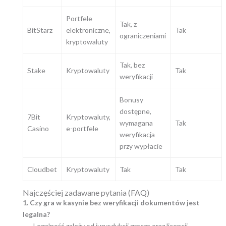
Portfele
Tak, z
BitStarz
elektroniczne,
Tak
ograniczeniami
kryptowaluty
Tak, bez
Stake
Kryptowaluty
Tak
weryfikacji
Bonusy
dostępne,
7Bit
Kryptowaluty,
wymagana
Tak
Casino
e-portfele
weryfikacja
przy wypłacie
Cloudbet
Kryptowaluty
Tak
Tak
Najczęściej zadawane pytania (FAQ)
1. Czy gra w kasynie bez weryfikacji dokumentów jest
legalna?
Legalność zależy od jurysdykcji gracza oraz licencji