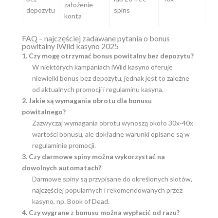
założenie
depozytu
spins
konta
FAQ – najczęściej zadawane pytania o bonus
powitalny iWild kasyno 2025
1. Czy mogę otrzymać bonus powitalny bez depozytu?
W niektórych kampaniach iWild kasyno oferuje
niewielki bonus bez depozytu, jednak jest to zależne
od aktualnych promocji i regulaminu kasyna.
2. Jakie są wymagania obrotu dla bonusu
powitalnego?
Zazwyczaj wymagania obrotu wynoszą około 30x-40x
wartości bonusu, ale dokładne warunki opisane są w
regulaminie promocji.
3. Czy darmowe spiny można wykorzystać na
dowolnych automatach?
Darmowe spiny są przypisane do określonych slotów,
najczęściej popularnych i rekomendowanych przez
kasyno, np. Book of Dead.
4. Czy wygrane z bonusu można wypłacić od razu?