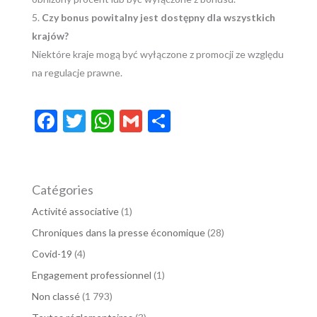
Czy bonus powitalny jest dostępny dla wszystkich
krajów?
Niektóre kraje mogą być wyłączone z promocji ze względu
na regulacje prawne.
F
T
W
G
P
ac
w
h
m
ar
e
itt
at
ai
ta
b
er
s
l
g
Catégories
o
A
er
Activité associative
(1)
o
p
Chroniques dans la presse économique
(28)
k
p
Covid-19
(4)
Engagement professionnel
(1)
Non classé
(1 793)