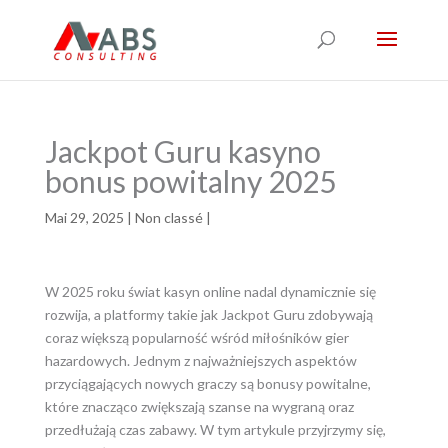
Jackpot Guru kasyno
bonus powitalny 2025
Mai 29, 2025
|
Non classé
|
W 2025 roku świat kasyn online nadal dynamicznie się
rozwija, a platformy takie jak Jackpot Guru zdobywają
coraz większą popularność wśród miłośników gier
hazardowych. Jednym z najważniejszych aspektów
przyciągających nowych graczy są bonusy powitalne,
które znacząco zwiększają szanse na wygraną oraz
przedłużają czas zabawy. W tym artykule przyjrzymy się,