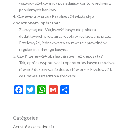
wszyscy użytkownicy posiadający konto w jednym z
popularnych banków.
4. Czy wypłaty przez Przelewy24 wiążą się z
dodatkowymi opłatami?
Zazwyczaj nie. Większość kasyn nie pobiera
dodatkowych prowizji za wypłaty realizowane przez
Przelewy24, jednak warto to zawsze sprawdzić w
regulaminie danego kasyna.
5. Czy Przelewy24 obsługują również depozyty?
Tak, oprócz wypłat, wielu operatorów kasyn umożliwia
również dokonywanie depozytów przez Przelewy24,
co ułatwia zarządzanie środkami.
F
T
W
G
P
ac
w
h
m
ar
e
itt
at
ai
ta
b
er
s
l
g
Catégories
o
A
er
Activité associative
(1)