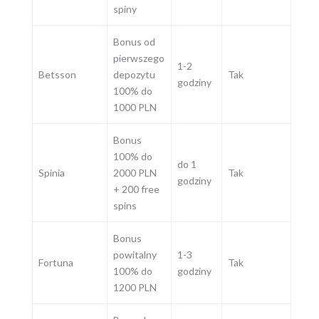
spiny
Bonus od
pierwszego
1-2
Betsson
depozytu
Tak
godziny
100% do
1000 PLN
Bonus
100% do
do 1
Spinia
2000 PLN
Tak
godziny
+ 200 free
spins
Bonus
powitalny
1-3
Fortuna
Tak
100% do
godziny
1200 PLN