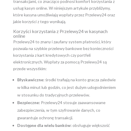
transakcjami, co znacząco podnosi komfort korzystania z
usług kasyn online. W niniejszym artykule przybliżymy,
które kasyna umożliwiają wypłaty przez Przelewy24 oraz
jakie korzyści z tego wynikają.
Korzyści korzystania z Przelewy24 w kasynach
online
Przelewy24 to znany i zaufany system płatności, który
pozwala na szybkie przelewy bankowe bez konieczności
korzystania z kart kredytowych czy portfeli
elektronicznych. Wypłaty za pomocą Przelewy24 są
przede wszystkim:
Błyskawiczne:
środki trafiają na konto gracza zaledwie
w kilka minut lub godzin, co jest dużym udogodnieniem
w stosunku do tradycyjnych przelewów.
Bezpieczne:
Przelewy24 stosuje zaawansowane
zabezpieczenia, w tym szyfrowanie danych, co
gwarantuje ochronę transakcji.
Dostępne dla wielu banków:
obsługuje większość