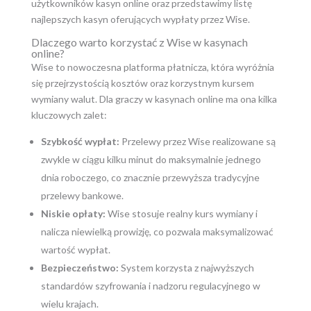
użytkowników kasyn online oraz przedstawimy listę
najlepszych kasyn oferujących wypłaty przez Wise.
Dlaczego warto korzystać z Wise w kasynach
online?
Wise to nowoczesna platforma płatnicza, która wyróżnia
się przejrzystością kosztów oraz korzystnym kursem
wymiany walut. Dla graczy w kasynach online ma ona kilka
kluczowych zalet:
Szybkość wypłat:
Przelewy przez Wise realizowane są
zwykle w ciągu kilku minut do maksymalnie jednego
dnia roboczego, co znacznie przewyższa tradycyjne
przelewy bankowe.
Niskie opłaty:
Wise stosuje realny kurs wymiany i
nalicza niewielką prowizję, co pozwala maksymalizować
wartość wypłat.
Bezpieczeństwo:
System korzysta z najwyższych
standardów szyfrowania i nadzoru regulacyjnego w
wielu krajach.