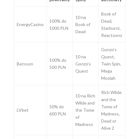
Book of
10 na
100% do
Dead,
EnergyCasino
Book of
1000 PLN
Starburst,
Dead
Reactoonz
Gonzo’s
10 na
Quest,
100% do
Betsson
Gonzo’s
Twin Spin,
500 PLN
Quest
Mega
Moolah
Rich Wilde
10 na Rich
and the
Wilde and
50% do
Tome of
LVbet
the Tome
600 PLN
Madness,
of
Dead or
Madness
Alive 2