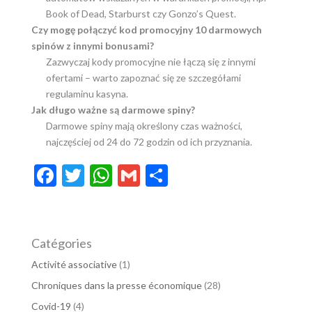
Book of Dead, Starburst czy Gonzo’s Quest.
Czy mogę połączyć kod promocyjny 10 darmowych
spinów z innymi bonusami?
Zazwyczaj kody promocyjne nie łączą się z innymi
ofertami – warto zapoznać się ze szczegółami
regulaminu kasyna.
Jak długo ważne są darmowe spiny?
Darmowe spiny mają określony czas ważności,
najczęściej od 24 do 72 godzin od ich przyznania.
F
T
W
G
P
ac
w
h
m
ar
e
itt
at
ai
ta
b
er
s
l
g
Catégories
o
A
er
Activité associative
(1)
o
p
Chroniques dans la presse économique
(28)
k
p
Covid-19
(4)