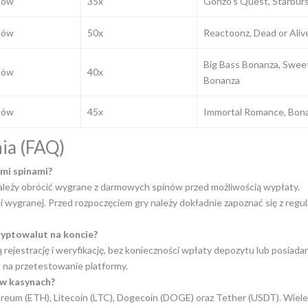
nów
35x
Gonzo’s Quest, Starbur
nów
50x
Reactoonz, Dead or Aliv
Big Bass Bonanza, Swee
nów
40x
Bonanza
nów
45x
Immortal Romance, Bon
ia (FAQ)
mi spinami?
 należy obrócić wygrane z darmowych spinów przed możliwością wypłaty.
i wygranej. Przed rozpoczęciem gry należy dokładnie zapoznać się z reg
yptowalut na koncie?
 rejestrację i weryfikację, bez konieczności wpłaty depozytu lub posiada
 na przetestowanie platformy.
 w kasynach?
hereum (ETH), Litecoin (LTC), Dogecoin (DOGE) oraz Tether (USDT). Wiel