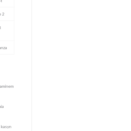
st
e 2
t
anza
ulaminem
nia
e kasyn