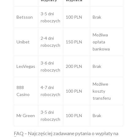
3-5 dni
Betsson
100 PLN
Brak
roboczych
Możliwa
2-4 dni
Unibet
150 PLN
opłata
roboczych
bankowa
3-6 dni
LeoVegas
200 PLN
Brak
roboczych
Możliwe
888
4-7 dni
100 PLN
koszty
Casino
roboczych
transferu
3-5 dni
Mr Green
100 PLN
Brak
roboczych
FAQ – Najczęściej zadawane pytania o wypłaty na