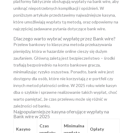
platformy faktycznie obsługują wypłaty na bank wire, aby
uniknąć niepotrzebnych komplikacji i opóźnień. W
poniższym artykule przedstawimy najważniejsze kasyna,
które umożliwiają wypłaty tą metodą, oraz odpowiemy na
najczęściej zadawane pytania dotyczące bank wire.
Dlaczego warto wybrać wypłatę przez Bank wire?
Przelew bankowy to klasyczna metoda przekazywania
pieniędzy, która w hazardzie online cieszy się dużym
zaufaniem. Główną zaletą jest bezpieczeństwo – środki
trafiają bezpośrednio na konto bankowe gracza,
minimalizując ryzyko oszustwa. Ponadto, bank wire jest
dostępny dla osób, które nie korzystają z e-portfeli czy
innych metod płatności online. W 2025 roku wiele kasyn
dba o szybkie i sprawne realizowanie takich wypłat, choć
warto pamiętać, że czas przelewu może się różnić w
zależności od banku.
Najpopularniejsze kasyna oferujące wypłaty na
Bank wire w 2025
Czas
Minimalna
Kasyno
Opłaty
wypłaty
wypłata