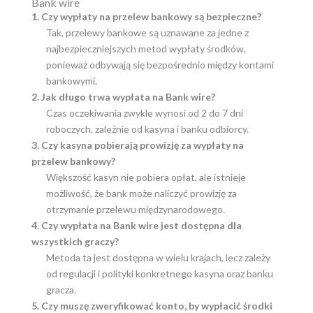
Bank wire
1. Czy wypłaty na przelew bankowy są bezpieczne?
Tak, przelewy bankowe są uznawane za jedne z
najbezpieczniejszych metod wypłaty środków,
ponieważ odbywają się bezpośrednio między kontami
bankowymi.
2. Jak długo trwa wypłata na Bank wire?
Czas oczekiwania zwykle wynosi od 2 do 7 dni
roboczych, zależnie od kasyna i banku odbiorcy.
3. Czy kasyna pobierają prowizję za wypłaty na
przelew bankowy?
Większość kasyn nie pobiera opłat, ale istnieje
możliwość, że bank może naliczyć prowizję za
otrzymanie przelewu międzynarodowego.
4. Czy wypłata na Bank wire jest dostępna dla
wszystkich graczy?
Metoda ta jest dostępna w wielu krajach, lecz zależy
od regulacji i polityki konkretnego kasyna oraz banku
gracza.
5. Czy muszę zweryfikować konto, by wypłacić środki