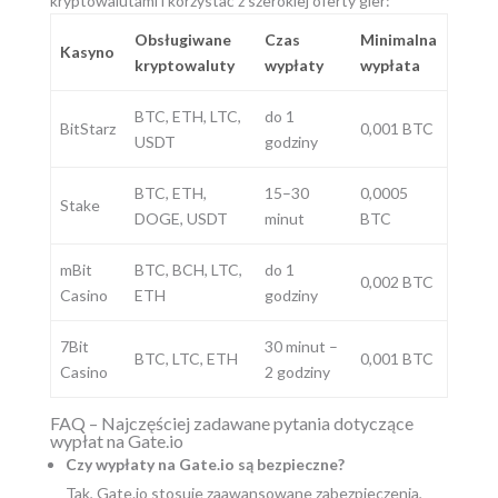
kryptowalutami i korzystać z szerokiej oferty gier:
Obsługiwane
Czas
Minimalna
Kasyno
kryptowaluty
wypłaty
wypłata
BTC, ETH, LTC,
do 1
BitStarz
0,001 BTC
USDT
godziny
BTC, ETH,
15–30
0,0005
Stake
DOGE, USDT
minut
BTC
mBit
BTC, BCH, LTC,
do 1
0,002 BTC
Casino
ETH
godziny
7Bit
30 minut –
BTC, LTC, ETH
0,001 BTC
Casino
2 godziny
FAQ – Najczęściej zadawane pytania dotyczące
wypłat na Gate.io
Czy wypłaty na Gate.io są bezpieczne?
Tak, Gate.io stosuje zaawansowane zabezpieczenia,