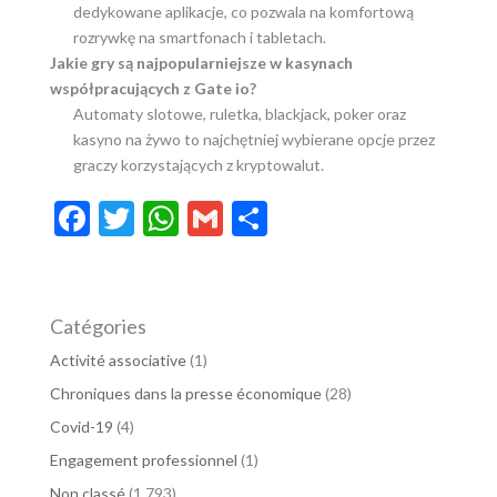
dedykowane aplikacje, co pozwala na komfortową
rozrywkę na smartfonach i tabletach.
Jakie gry są najpopularniejsze w kasynach
współpracujących z Gate io?
Automaty slotowe, ruletka, blackjack, poker oraz
kasyno na żywo to najchętniej wybierane opcje przez
graczy korzystających z kryptowalut.
F
T
W
G
P
ac
w
h
m
ar
e
itt
at
ai
ta
b
er
s
l
g
Catégories
o
A
er
Activité associative
(1)
o
p
Chroniques dans la presse économique
(28)
k
p
Covid-19
(4)
Engagement professionnel
(1)
Non classé
(1 793)