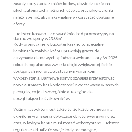
zasady korzystania z takich kodów, dowiedzieć się, na
jakich automatach można ich używać oraz jakie warunki
należy spełnić, aby maksymalnie wykorzystać dostępne
oferty.
Luckster kasyno – co wyróżnia kod promocyjny na
darmowe spiny w 2025?
Kody promocyjne w Luckster kasyno to specjalne
kombinacje znaków, które uprawniają gracza do
otrzymania darmowych spinów na wybrane sloty. W 2025
roku ich popularność wzrosła dzięki zwiększonej liczbie
dostępnych gier oraz elastycznym warunkom
wykorzystania. Darmowe spiny pozwalają przetestować
nowe automaty bez konieczności inwestowania własnych
pieniędzy, co jest szczególnie atrakcyjne dla
początkujących użytkowników.
Ważnym aspektem jest także to, że każda promocja ma
określone wymagania dotyczące obrotu wygranymi oraz
czas, w którym bonus musi zostać wykorzystany. Luckster
regularnie aktualizuje swoje kody promocyjne,