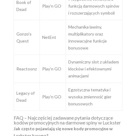
Book of
Play’n GO
funkcją darmowych spinów
Dead
i rozszerzających symboli
Mechanika lawiny,
Gonzo’s
multiplikatory oraz
NetEnt
Quest
innowacyjne funkcje
bonusowe
Dynamiczny slot z układem
Reactoonz
Play’n GO
klocków i efektownymi
animacjami
Egzotyczna tematyka i
Legacy of
Play’n GO
wysoka zmienność gier
Dead
bonusowych
FAQ – Najczęściej zadawane pytania dotyczące
kodów promocyjnych na darmowe spiny w Luckster
Jak często pojawiają się nowe kody promocyjne w
Luckster kasyno?