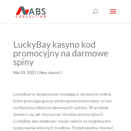
LuckyBay kasyno kod
promocyjny na darmowe
spiny
Mai 29, 2025
|
Non classé
|
LuckyBay to dynamicznie rozwijające się kasyno online,
które przyciąga graczy atrakcyjnymi promocjami, w tym
możliwością zdobycia darmowych spinów. W artykule
dowiesz się, jak skorzystać z kodów promocyjnych
LuckyBay, aby zwiększyć swoje szanse na wygraną bez
ryzykowania własnych środków. Przedstawimy również