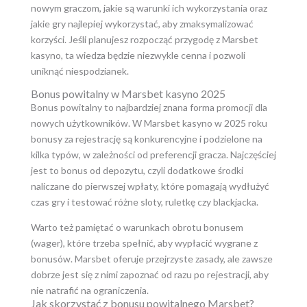
nowym graczom, jakie są warunki ich wykorzystania oraz
jakie gry najlepiej wykorzystać, aby zmaksymalizować
korzyści. Jeśli planujesz rozpocząć przygodę z Marsbet
kasyno, ta wiedza będzie niezwykle cenna i pozwoli
uniknąć niespodzianek.
Bonus powitalny w Marsbet kasyno 2025
Bonus powitalny to najbardziej znana forma promocji dla
nowych użytkowników. W Marsbet kasyno w 2025 roku
bonusy za rejestrację są konkurencyjne i podzielone na
kilka typów, w zależności od preferencji gracza. Najczęściej
jest to bonus od depozytu, czyli dodatkowe środki
naliczane do pierwszej wpłaty, które pomagają wydłużyć
czas gry i testować różne sloty, ruletkę czy blackjacka.
Warto też pamiętać o warunkach obrotu bonusem
(wager), które trzeba spełnić, aby wypłacić wygrane z
bonusów. Marsbet oferuje przejrzyste zasady, ale zawsze
dobrze jest się z nimi zapoznać od razu po rejestracji, aby
nie natrafić na ograniczenia.
Jak skorzystać z bonusu powitalnego Marsbet?