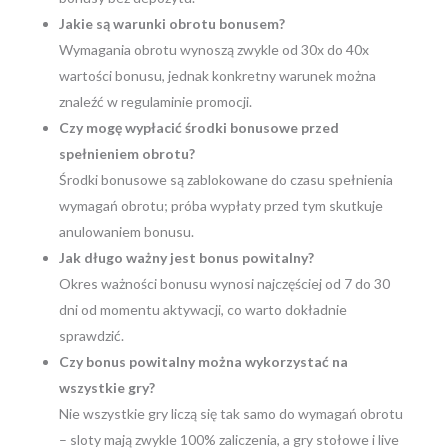
Jakie są warunki obrotu bonusem?
Wymagania obrotu wynoszą zwykle od 30x do 40x
wartości bonusu, jednak konkretny warunek można
znaleźć w regulaminie promocji.
Czy mogę wypłacić środki bonusowe przed
spełnieniem obrotu?
Środki bonusowe są zablokowane do czasu spełnienia
wymagań obrotu; próba wypłaty przed tym skutkuje
anulowaniem bonusu.
Jak długo ważny jest bonus powitalny?
Okres ważności bonusu wynosi najczęściej od 7 do 30
dni od momentu aktywacji, co warto dokładnie
sprawdzić.
Czy bonus powitalny można wykorzystać na
wszystkie gry?
Nie wszystkie gry liczą się tak samo do wymagań obrotu
– sloty mają zwykle 100% zaliczenia, a gry stołowe i live