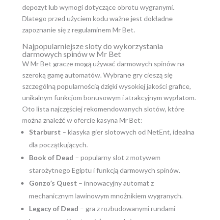
depozyt lub wymogi dotyczące obrotu wygranymi.
Dlatego przed użyciem kodu ważne jest dokładne
zapoznanie się z regulaminem Mr Bet.
Najpopularniejsze sloty do wykorzystania
darmowych spinów w Mr Bet
W Mr Bet gracze mogą używać darmowych spinów na
szeroką gamę automatów. Wybrane gry cieszą się
szczególną popularnością dzięki wysokiej jakości grafice,
unikalnym funkcjom bonusowym i atrakcyjnym wypłatom.
Oto lista najczęściej rekomendowanych slotów, które
można znaleźć w ofercie kasyna Mr Bet:
Starburst
– klasyka gier slotowych od NetEnt, idealna
dla początkujących.
Book of Dead
– popularny slot z motywem
starożytnego Egiptu i funkcją darmowych spinów.
Gonzo’s Quest
– innowacyjny automat z
mechanicznym lawinowym mnożnikiem wygranych.
Legacy of Dead
– gra z rozbudowanymi rundami