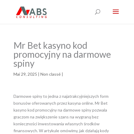
Mr Bet kasyno kod
promocyjny na darmowe
spiny
Mai 29, 2025
|
Non classé
|
Darmowe spiny to jedna z najatrakcyjniejszych form
bonusów oferowanych przez kasyna online. Mr Bet
kasyno kod promocyjny na darmowe spiny pozwala
graczom na zwiększenie szans na wygraną bez
konieczności inwestowania własnych środków
finansowych. W artykule omówimy, jak działają kody