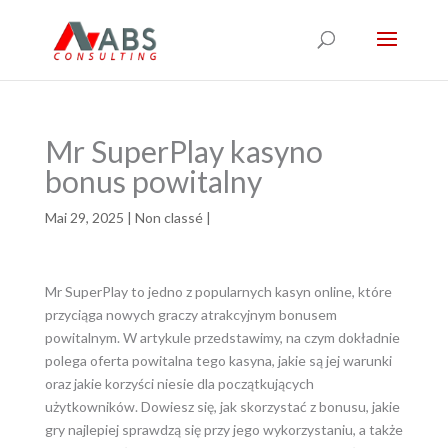
Mr SuperPlay kasyno
bonus powitalny
Mai 29, 2025
|
Non classé
|
Mr SuperPlay to jedno z popularnych kasyn online, które
przyciąga nowych graczy atrakcyjnym bonusem
powitalnym. W artykule przedstawimy, na czym dokładnie
polega oferta powitalna tego kasyna, jakie są jej warunki
oraz jakie korzyści niesie dla początkujących
użytkowników. Dowiesz się, jak skorzystać z bonusu, jakie
gry najlepiej sprawdzą się przy jego wykorzystaniu, a także