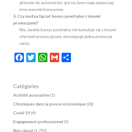
głównie do automatów; gry na żywo mają zazwyczaj
inne warunki bonusowe.
5. Czy można łączyć bonus powitalny z innymi
promocjami?
Nie, zwykle bonus powitalny nie kumuluje się z innymi
ofertami promocyjnymi, obowiązuje jedna promocja
naraz.
F
T
W
G
P
ac
w
h
m
ar
e
itt
at
ai
ta
b
er
s
l
g
Catégories
o
A
er
Activité associative
(1)
o
p
Chroniques dans la presse économique
(28)
k
p
Covid-19
(4)
Engagement professionnel
(1)
Non classé
(1 793)