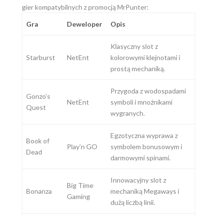
gier kompatybilnych z promocją MrPunter:
Gra
Deweloper
Opis
Klasyczny slot z
Starburst
NetEnt
kolorowymi klejnotami i
prostą mechaniką.
Przygoda z wodospadami
Gonzo’s
NetEnt
symboli i mnożnikami
Quest
wygranych.
Egzotyczna wyprawa z
Book of
Play’n GO
symbolem bonusowym i
Dead
darmowymi spinami.
Innowacyjny slot z
Big Time
Bonanza
mechaniką Megaways i
Gaming
dużą liczbą linii.