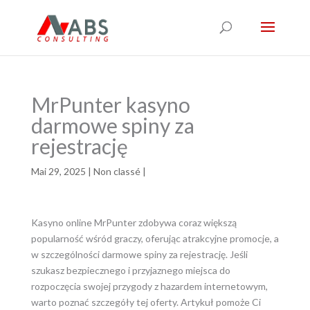
MrPunter kasyno
darmowe spiny za
rejestrację
Mai 29, 2025
|
Non classé
|
Kasyno online MrPunter zdobywa coraz większą
popularność wśród graczy, oferując atrakcyjne promocje, a
w szczególności darmowe spiny za rejestrację. Jeśli
szukasz bezpiecznego i przyjaznego miejsca do
rozpoczęcia swojej przygody z hazardem internetowym,
warto poznać szczegóły tej oferty. Artykuł pomoże Ci