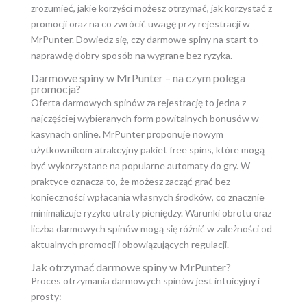
zrozumieć, jakie korzyści możesz otrzymać, jak korzystać z
promocji oraz na co zwrócić uwagę przy rejestracji w
MrPunter. Dowiedz się, czy darmowe spiny na start to
naprawdę dobry sposób na wygrane bez ryzyka.
Darmowe spiny w MrPunter – na czym polega
promocja?
Oferta darmowych spinów za rejestrację to jedna z
najczęściej wybieranych form powitalnych bonusów w
kasynach online. MrPunter proponuje nowym
użytkownikom atrakcyjny pakiet free spins, które mogą
być wykorzystane na popularne automaty do gry. W
praktyce oznacza to, że możesz zacząć grać bez
konieczności wpłacania własnych środków, co znacznie
minimalizuje ryzyko utraty pieniędzy. Warunki obrotu oraz
liczba darmowych spinów mogą się różnić w zależności od
aktualnych promocji i obowiązujących regulacji.
Jak otrzymać darmowe spiny w MrPunter?
Proces otrzymania darmowych spinów jest intuicyjny i
prosty: