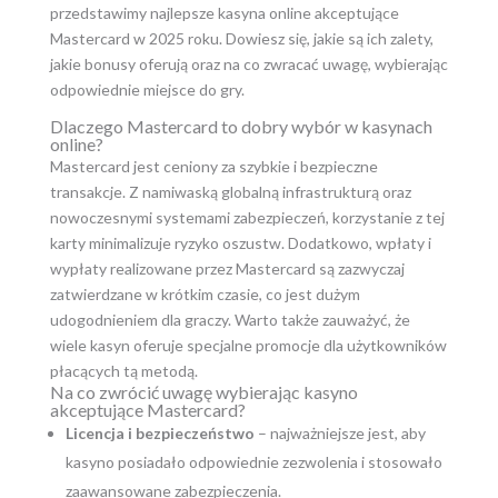
przedstawimy najlepsze kasyna online akceptujące
Mastercard w 2025 roku. Dowiesz się, jakie są ich zalety,
jakie bonusy oferują oraz na co zwracać uwagę, wybierając
odpowiednie miejsce do gry.
Dlaczego Mastercard to dobry wybór w kasynach
online?
Mastercard jest ceniony za szybkie i bezpieczne
transakcje. Z namiwaską globalną infrastrukturą oraz
nowoczesnymi systemami zabezpieczeń, korzystanie z tej
karty minimalizuje ryzyko oszustw. Dodatkowo, wpłaty i
wypłaty realizowane przez Mastercard są zazwyczaj
zatwierdzane w krótkim czasie, co jest dużym
udogodnieniem dla graczy. Warto także zauważyć, że
wiele kasyn oferuje specjalne promocje dla użytkowników
płacących tą metodą.
Na co zwrócić uwagę wybierając kasyno
akceptujące Mastercard?
Licencja i bezpieczeństwo
– najważniejsze jest, aby
kasyno posiadało odpowiednie zezwolenia i stosowało
zaawansowane zabezpieczenia.