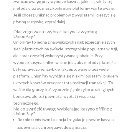
zwracać uwagę przy wyborze kasyna, jakie są zalety tej
metody oraz poznasz konkretne platformy warte uwagi.
Jeśli chcesz uniknąć problemów z wypłatami i cieszyć się
płynną rozrywką, czytaj dalej.
Dlaczego warto wybrać kasyna z wypłatą
UnionPay?
UnionPay to jedna z największych i najbezpieczniejszych
sieci płatniczych na świecie, szczególnie popularna w Azji,
ale coraz częściej wykorzystywana globalnie. Przy
wyborze kasyna online ważne jest, aby metody płatności
były sprawdzone, szybkie i akceptowane przez wiele
platform. UnionPay wyróżnia się niskimi opłatami, brakiem
ukrytych kosztów oraz prostotą realizacji transakcji. To
ważne dla graczy, którzy oczekują nie tylko atrakcyjnych
bonusów, ale też pewności wypłat i wsparcia
technicznego.
Na co zwrócić uwagę wybierając kasyno offline z
UnionPay?
Bezpieczeństwo:
Licencja i regulacje prawne kasyna
zapewniają ochronę zawodową gracza.