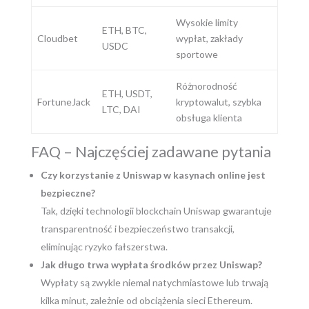
Wysokie limity
ETH, BTC,
Cloudbet
wypłat, zakłady
USDC
sportowe
Różnorodność
ETH, USDT,
FortuneJack
kryptowalut, szybka
LTC, DAI
obsługa klienta
FAQ – Najczęściej zadawane pytania
Czy korzystanie z Uniswap w kasynach online jest
bezpieczne?
Tak, dzięki technologii blockchain Uniswap gwarantuje
transparentność i bezpieczeństwo transakcji,
eliminując ryzyko fałszerstwa.
Jak długo trwa wypłata środków przez Uniswap?
Wypłaty są zwykle niemal natychmiastowe lub trwają
kilka minut, zależnie od obciążenia sieci Ethereum.