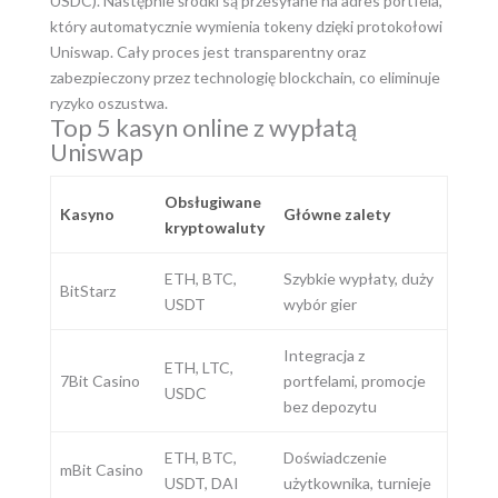
USDC). Następnie środki są przesyłane na adres portfela,
który automatycznie wymienia tokeny dzięki protokołowi
Uniswap. Cały proces jest transparentny oraz
zabezpieczony przez technologię blockchain, co eliminuje
ryzyko oszustwa.
Top 5 kasyn online z wypłatą
Uniswap
Obsługiwane
Kasyno
Główne zalety
kryptowaluty
ETH, BTC,
Szybkie wypłaty, duży
BitStarz
USDT
wybór gier
Integracja z
ETH, LTC,
7Bit Casino
portfelami, promocje
USDC
bez depozytu
ETH, BTC,
Doświadczenie
mBit Casino
USDT, DAI
użytkownika, turnieje