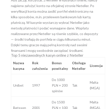
Aby zacząć korzystać z Neteller w kasynach online, należy
najpierw założyć konto na oficjalnej stronie Neteller. Po
weryfikacji konta można zasilić portfel elektroniczny na
kilka sposobów, m.in. przelewem bankowym lub kartą
płatniczą. W kasynie wystarczy wybrać Neteller jako
metodę płatności i podać wymagane dane. Wypłaty
realizowane przez Neteller są równie szybkie, co depozyty
— środki trafiają do portfela w ciągu kilkunastu minut.
Dzięki temu gracze mają pełną kontrolę nad swoimi
finansami i mogą swobodnie zarządzać środkami.
Top 5 niezawodnych kasyn online z Neteller
Nazwa
Rok
Bonus
Obsługa
Licencja
kasyna
założenia
powitalny
Neteller
Do 1000
Malta
Unibet
1997
PLN + 200
Tak
(MGA)
spinów
Do 1500
Malta
Betsson
2001
PLN + 100
Tak
(MGA),