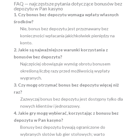
FAQ — najczęstsze pytania dotyczące bonusów bez
depozytu w Pan kasyno
1. Czy bonus bez depozytu wymaga wpłaty własnych
środków?
Nie, bonus bez depozytu jest przyznawany bez
konieczności wpłacania jakichkolwiek pieniędzy na
konto.
2. Jakie są najważniejsze warunki korzystania z
bonusów bez depozytu?
Najczęściej obowiązuje wymóg obrotu bonusem
określoną liczbę razy przed możliwością wypłaty
wygranych.
3. Czy mogę otrzymać bonus bez depozytu więcej niż
raz?
Zazwyczaj bonus bez depozytu jest dostępny tylko dla
nowych klientów i jednorazowy.
4. Jakie gry mogę wybierać, korzystając z bonusu bez
depozytu w Pan kasyno?
Bonusy bez depozytu bywają ograniczone do
wybranych slotów lub gier stołowych; warto