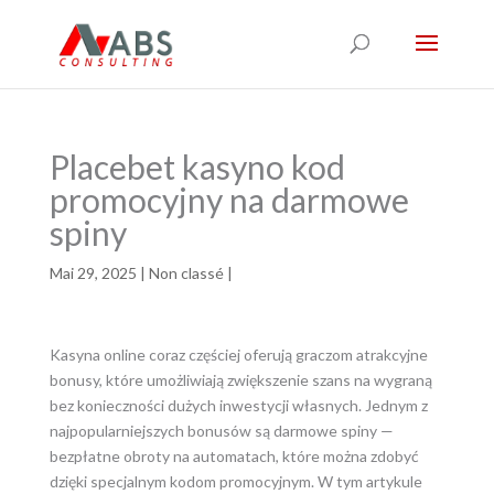
Placebet kasyno kod
promocyjny na darmowe
spiny
Mai 29, 2025
|
Non classé
|
Kasyna online coraz częściej oferują graczom atrakcyjne
bonusy, które umożliwiają zwiększenie szans na wygraną
bez konieczności dużych inwestycji własnych. Jednym z
najpopularniejszych bonusów są darmowe spiny —
bezpłatne obroty na automatach, które można zdobyć
dzięki specjalnym kodom promocyjnym. W tym artykule