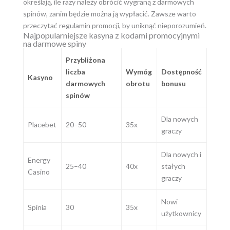
określają, ile razy należy obrócić wygraną z darmowych
spinów, zanim będzie można ją wypłacić. Zawsze warto
przeczytać regulamin promocji, by uniknąć nieporozumień.
Najpopularniejsze kasyna z kodami promocyjnymi
na darmowe spiny
Przybliżona
liczba
Wymóg
Dostępność
Kasyno
darmowych
obrotu
bonusu
spinów
Dla nowych
Placebet
20–50
35x
graczy
Dla nowych i
Energy
25–40
40x
stałych
Casino
graczy
Nowi
Spinia
30
35x
użytkownicy