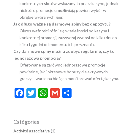
konkretnych slotów wskazanych przez kasyno, jednak
niektóre promocje umożliwiają pewien wybór w
obrębie wybranych gier.
Jak długo ważne są darmowe spiny bez depozytu?
Okres ważności różni się w zależności od kasyna i
konkretnej promocji, zazwyczaj wynosi od kilku dni do
kilku tygodni od momentu ich przyznania.
Czy darmowe spiny można zdobyć regularnie, czy to
jednorazowa promocja?
Oferowane są zarówno jednorazowe promocje
powitalne, jak i okresowe bonusy dla aktywnych
graczy – warto na bieżąco monitorować ofertę kasyna.
F
T
W
G
P
ac
w
h
m
ar
e
itt
at
ai
ta
b
er
s
l
g
Catégories
o
A
er
Activité associative
(1)