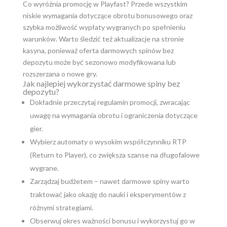
Co wyróżnia promocję w Playfast? Przede wszystkim
niskie wymagania dotyczące obrotu bonusowego oraz
szybka możliwość wypłaty wygranych po spełnieniu
warunków. Warto śledzić też aktualizacje na stronie
kasyna, ponieważ oferta darmowych spinów bez
depozytu może być sezonowo modyfikowana lub
rozszerzana o nowe gry.
Jak najlepiej wykorzystać darmowe spiny bez
depozytu?
Dokładnie przeczytaj regulamin promocji, zwracając
uwagę na wymagania obrotu i ograniczenia dotyczące
gier.
Wybierz automaty o wysokim współczynniku RTP
(Return to Player), co zwiększa szanse na długofalowe
wygrane.
Zarządzaj budżetem – nawet darmowe spiny warto
traktować jako okazję do nauki i eksperymentów z
różnymi strategiami.
Obserwuj okres ważności bonusu i wykorzystuj go w