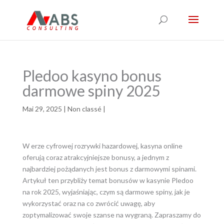
Pledoo kasyno bonus
darmowe spiny 2025
Mai 29, 2025
|
Non classé
|
W erze cyfrowej rozrywki hazardowej, kasyna online
oferują coraz atrakcyjniejsze bonusy, a jednym z
najbardziej pożądanych jest bonus z darmowymi spinami.
Artykuł ten przybliży temat bonusów w kasynie Pledoo
na rok 2025, wyjaśniając, czym są darmowe spiny, jak je
wykorzystać oraz na co zwrócić uwagę, aby
zoptymalizować swoje szanse na wygraną. Zapraszamy do