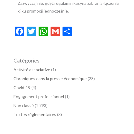
Zazwyczaj nie, gdyż regulamin kasyna zabrania łączenia
kilku promocji jednocześnie.
F
T
W
G
P
ac
w
h
m
ar
e
itt
at
ai
ta
b
er
s
l
g
Catégories
o
A
er
Activité associative
(1)
o
p
Chroniques dans la presse économique
(28)
k
p
Covid-19
(4)
Engagement professionnel
(1)
Non classé
(1 793)
Textes réglementaires
(3)