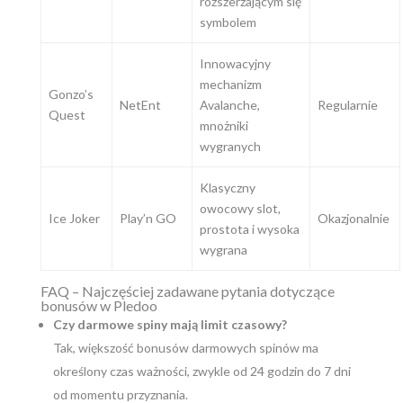
rozszerzającym się
symbolem
Innowacyjny
mechanizm
Gonzo’s
NetEnt
Avalanche,
Regularnie
Quest
mnożniki
wygranych
Klasyczny
owocowy slot,
Ice Joker
Play’n GO
Okazjonalnie
prostota i wysoka
wygrana
FAQ – Najczęściej zadawane pytania dotyczące
bonusów w Pledoo
Czy darmowe spiny mają limit czasowy?
Tak, większość bonusów darmowych spinów ma
określony czas ważności, zwykle od 24 godzin do 7 dni
od momentu przyznania.