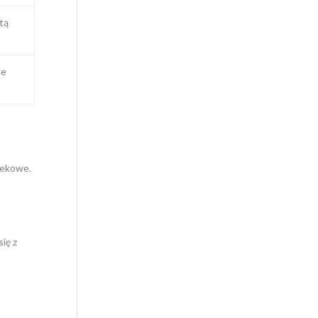
tą
ne
iekowe.
ię z