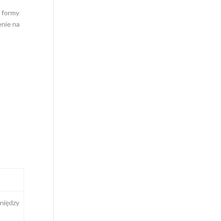
e formy
enie na
niędzy