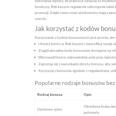
dokonania wpłaty. W praktyce oznacza to możliwoś
funduszy. Rizk kasyno regularnie udostępnia taki
promocji. Dzięki temu nowi użytkownicy mają szansę
starcie.
Jak korzystać z kodów bon
Korzystanie z kodów bonusowych jest proste, ale 
Utwórz konto w Rizk kasyno i zweryfikuj swoje
Znajdź aktualne kody bonusowe dostępne na ofic
Wprowadź kod w odpowiednie pole przy rejestrac
Zapoznaj się z warunkami obrotu bonusu, aby wi
Korzystaj z bonusów zgodnie z regulaminem, uni
Popularne rodzaje bonusów bez
Rodzaj bonusu
Opis
Określona liczba d
Darmowe spiny
automaty.