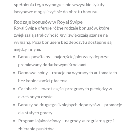
spełnienia tego wymogu – nie wszystkie tytuły
kasynowe mogą liczyć się do obrotu bonusu.
Rodzaje bonusów w Royal Swipe
Royal Swipe oferuje różne rodzaje bonusów, które
zwiększają atrakcyjność gry i zwiększają szanse na
wygraną. Poza bonusem bez depozytu dostępne są
między innymi:
Bonus powitalny – najczęściej pierwszy depozyt
premiowany dodatkowymi środkami
Darmowe spiny – rotacje na wybranych automatach
bez konieczności płacenia
Cashback – zwrot części przegranych pieniędzy w
określonym czasie
Bonusy od drugiego i kolejnych depozytów – promocje
dla stałych graczy
Program lojalnościowy – nagrody za regularną grę i
zbieranie punktów