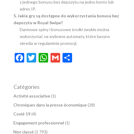
z jednego bonusu bez depozytu na jedno konto lub
adres IP.
5. Jakie gry są dostępne do wykorzystania bonusu bez
depozytu w Royal Swipe?
Darmowe spiny i bonusowe środki zwykle można
wykorzystać na wybrane automaty, które kasyno
określa w regulaminie promocji.
F
T
W
G
P
ac
w
h
m
ar
e
itt
at
ai
ta
b
er
s
l
g
Catégories
o
A
er
Activité associative
(1)
o
p
Chroniques dans la presse économique
(28)
k
p
Covid-19
(4)
Engagement professionnel
(1)
Non classé
(1 793)