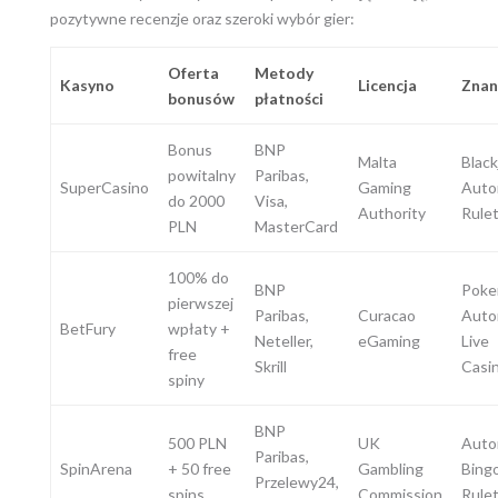
pozytywne recenzje oraz szeroki wybór gier:
Oferta
Metody
Kasyno
Licencja
Znan
bonusów
płatności
Bonus
BNP
Malta
Black
powitalny
Paribas,
SuperCasino
Gaming
Auto
do 2000
Visa,
Authority
Rule
PLN
MasterCard
100% do
BNP
Poker
pierwszej
Paribas,
Curacao
Auto
BetFury
wpłaty +
Neteller,
eGaming
Live
free
Skrill
Casi
spiny
BNP
500 PLN
UK
Auto
Paribas,
SpinArena
+ 50 free
Gambling
Bingo
Przelewy24,
spins
Commission
Rule