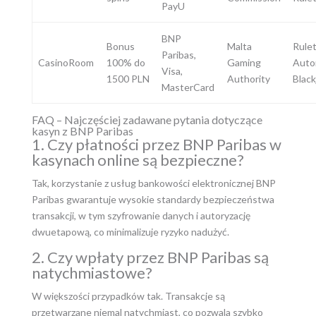
PayU
BNP
Bonus
Malta
Rulet
Paribas,
CasinoRoom
100% do
Gaming
Auto
Visa,
1500 PLN
Authority
Black
MasterCard
FAQ – Najczęściej zadawane pytania dotyczące
kasyn z BNP Paribas
1. Czy płatności przez BNP Paribas w
kasynach online są bezpieczne?
Tak, korzystanie z usług bankowości elektronicznej BNP
Paribas gwarantuje wysokie standardy bezpieczeństwa
transakcji, w tym szyfrowanie danych i autoryzację
dwuetapową, co minimalizuje ryzyko nadużyć.
2. Czy wpłaty przez BNP Paribas są
natychmiastowe?
W większości przypadków tak. Transakcje są
przetwarzane niemal natychmiast, co pozwala szybko