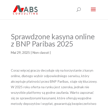
Sprawdzone kasyna online
z BNP Paribas 2025
Mai 29, 2025
|
Non classé
|
Coraz więcej graczy decyduje się na korzystanie z kasyn
online, dlatego wybór odpowiedniego serwisu, który
akceptuje płatności przez BNP Paribas, staje się kluczowy.
W 2025 roku oferta na rynku jest szeroka, jednak nie
wszystkie platformy są godne zaufania. Warto zapoznać
się ze sprawdzonymi kasynami, które oferują wygodne
metody depozytów i wypłat, gwarantują bezpieczeństwo