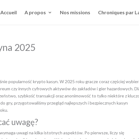
Accueil
A propos
Nos missions
Chroniques par La
yna 2025
rośnie popularność krypto kasyn. W 2025 roku gracze coraz częściej wybier
thereum czy innych cyfrowych aktywów do zakładów i gier hazardowych. D
eństwo, szybkość transakcji oraz anonimowość to tylko niektóre z kluc
c do gry, przygotowaliśmy przegląd najlepszych i bezpiecznych kasyn
oku.
acać uwagę?
aga uwagi na kilka istotnych aspektów. Po pierwsze, liczy się