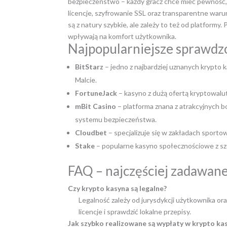
bezpieczeństwo – każdy gracz chce mieć pewność, 
licencje, szyfrowanie SSL oraz transparentne warun
są z natury szybkie, ale zależy to też od platformy
wpływają na komfort użytkownika.
Najpopularniejsze sprawdz
BitStarz
– jedno z najbardziej uznanych krypto k
Malcie.
FortuneJack
– kasyno z dużą ofertą kryptowal
mBit Casino
– platforma znana z atrakcyjnych 
systemu bezpieczeństwa.
Cloudbet
– specjalizuje się w zakładach sportow
Stake
– popularne kasyno społecznościowe z sze
FAQ – najczęściej zadawane
Czy krypto kasyna są legalne?
Legalność zależy od jurysdykcji użytkownika or
licencje i sprawdzić lokalne przepisy.
Jak szybko realizowane są wypłaty w krypto ka