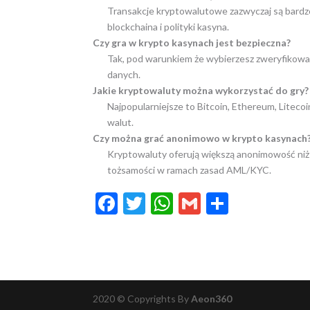
Transakcje kryptowalutowe zazwyczaj są bardzo 
blockchaina i polityki kasyna.
Czy gra w krypto kasynach jest bezpieczna?
Tak, pod warunkiem że wybierzesz zweryfikowa
danych.
Jakie kryptowaluty można wykorzystać do gry?
Najpopularniejsze to Bitcoin, Ethereum, Litec
walut.
Czy można grać anonimowo w krypto kasynach
Kryptowaluty oferują większą anonimowość niż 
tożsamości w ramach zasad AML/KYC.
F
T
W
G
P
ac
w
h
m
ar
e
itt
at
ai
ta
b
er
s
l
g
o
A
er
2020 © Copyrights By
Aeon360