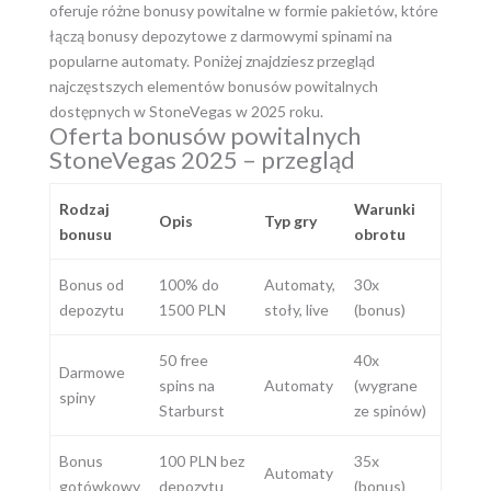
oferuje różne bonusy powitalne w formie pakietów, które
łączą bonusy depozytowe z darmowymi spinami na
popularne automaty. Poniżej znajdziesz przegląd
najczęstszych elementów bonusów powitalnych
dostępnych w StoneVegas w 2025 roku.
Oferta bonusów powitalnych
StoneVegas 2025 – przegląd
Rodzaj
Warunki
Opis
Typ gry
bonusu
obrotu
Bonus od
100% do
Automaty,
30x
depozytu
1500 PLN
stoły, live
(bonus)
50 free
40x
Darmowe
spins na
Automaty
(wygrane
spiny
Starburst
ze spinów)
Bonus
100 PLN bez
35x
Automaty
gotówkowy
depozytu
(bonus)