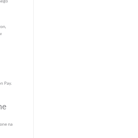
nego
zon,
w
n Pay.
ne
ione na