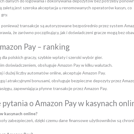
ich danych do logowania i dokonywania depozytów bez potrzeby ponow
ną zaletą jest szeroka akceptacja u renomowanych operatorów kasyn, co
 gry.
, ponieważ transakcje są autoryzowane bezpośrednio przez system Ama
rawia, że zarówno początkujący, jak i doświadczeni gracze mogą bez oba
Amazon Pay – ranking
la polskich graczy, szybkie wpłaty i szeroki wybór gier.
nim doświadczeniem, obsługuje Amazon Pay w kilku walutach.
j i dużej liczby automatów online, akceptuje Amazon Pay.
gą i atrakcyjnymi bonusami, obsługuje bezpieczne depozyty przez Amazo
sięgu, zapewniająca płynne transakcje przez Amazon Pay.
 pytania o Amazon Pay w kasynach onli
 w kasynach online?
oły zabezpieczeń, dzięki czemu dane finansowe użytkowników są chron